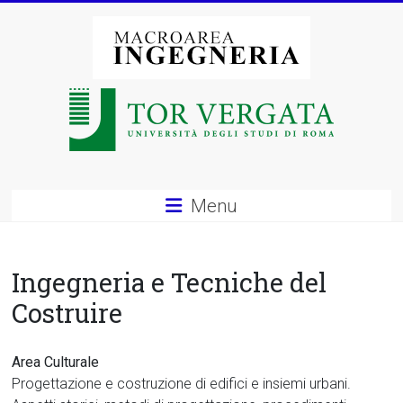
Vai
al
contenuto
Macroarea
di
Ingegneria
–
Menu
Università
degli
Ingegneria e Tecniche del
Studi
Costruire
di
Area Culturale
Roma
Progettazione e costruzione di edifici e insiemi urbani.