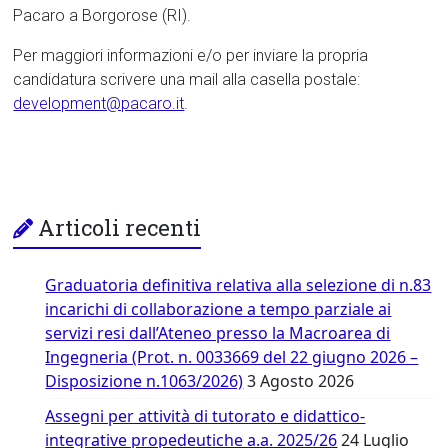
Pacaro a Borgorose (RI).
Per maggiori informazioni e/o per inviare la propria
candidatura scrivere una mail alla casella postale:
development@pacaro.it
.
Articoli recenti
Graduatoria definitiva relativa alla selezione di n.83
incarichi di collaborazione a tempo parziale ai
servizi resi dall’Ateneo presso la Macroarea di
Ingegneria (Prot. n. 0033669 del 22 giugno 2026 –
Disposizione n.1063/2026)
3 Agosto 2026
Assegni per attività di tutorato e didattico-
integrative propedeutiche a.a. 2025/26
24 Luglio