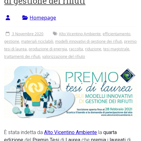
di gestione dei rifiuti
Tor
Vergata
Homepage
3 Novembre 2020
Alto Vicentino Ambiente
,
efficientamento
,
gestione
,
materiali riciclabili
,
modelli innovativi di gestione dei rifiuti
,
premio
tesi di laurea
,
produzione di energia
,
raccolta
,
riduzione
,
tesi magistrale
,
trattamenti dei rifiuti
,
valorizzazione del rifiuto
È stata indetta da
Alto Vicentino Ambiente
la
quarta
edizione
del
Premio
Tesi
di
Laurea
che
premia
i
laureati
di