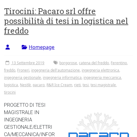
Tirocini: Pacaro srl offre
possibilità di tesi in logistica nel
freddo
Homepage
13 Settembre 2019
borgorose
,
catena del freddo
,
Ferentino
,
freddo
,
Froneri
,
ingegneria dell'automazione
,
ingegneria elettronica
,
ingegneria gestionale
,
ingegneria informatica
,
ingegneria meccanica
,
logistica
,
Nestlè
,
pacaro
,
R&R Ice Cream
,
rieti
,
tesi
,
tesi magistrale
,
tirocini
PROGETTO DI TESI
MAGISTRALE IN
INGEGNERIA
GESTIONALE/ELETTRI
CA/MECCANICA/INFOR