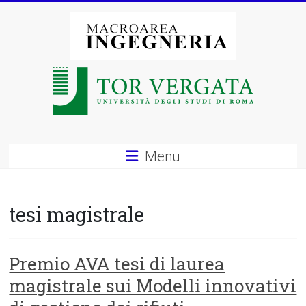
Vai
al
contenuto
Macroarea
di
Ingegneria
–
Menu
Università
degli
tesi magistrale
Studi
di
Premio AVA tesi di laurea
magistrale sui Modelli innovativi
Roma