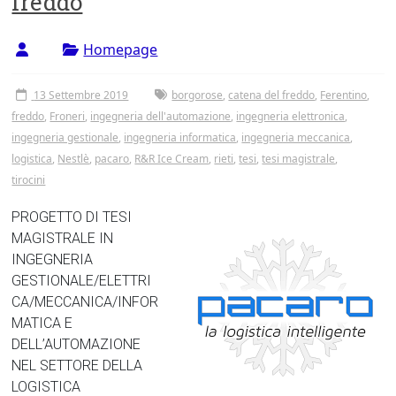
freddo
Tor
Vergata
Homepage
13 Settembre 2019
borgorose
,
catena del freddo
,
Ferentino
,
freddo
,
Froneri
,
ingegneria dell'automazione
,
ingegneria elettronica
,
ingegneria gestionale
,
ingegneria informatica
,
ingegneria meccanica
,
logistica
,
Nestlè
,
pacaro
,
R&R Ice Cream
,
rieti
,
tesi
,
tesi magistrale
,
tirocini
PROGETTO DI TESI
MAGISTRALE IN
INGEGNERIA
GESTIONALE/ELETTRI
CA/MECCANICA/INFOR
MATICA E
DELL’AUTOMAZIONE
NEL SETTORE DELLA
LOGISTICA