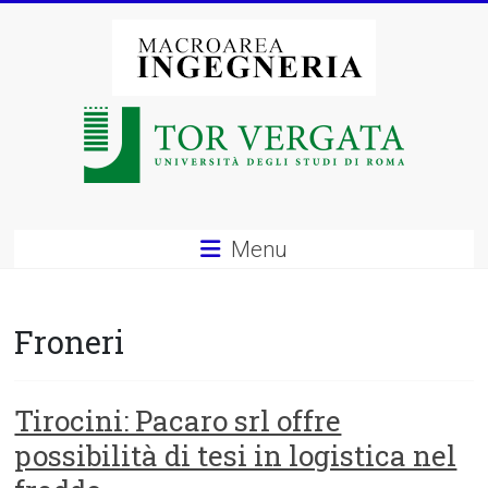
Vai
al
contenuto
Macroarea
di
Ingegneria
–
Menu
Università
degli
Froneri
Studi
di
Tirocini: Pacaro srl offre
possibilità di tesi in logistica nel
Roma