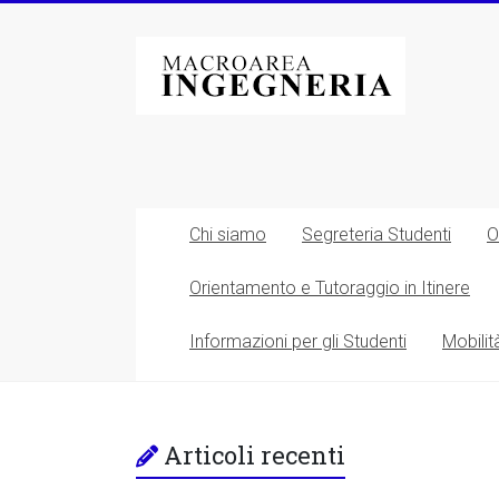
Vai
al
Macroarea
contenuto
di
Ingegneria
–
Università
Chi siamo
Segreteria Studenti
O
degli
Orientamento e Tutoraggio in Itinere
Studi
Informazioni per gli Studenti
Mobilit
di
Roma
Tor
Articoli recenti