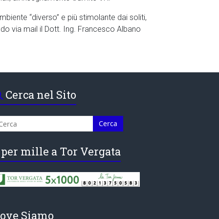
biente “diverso” e più stimolante dai soliti,
ndo via mail il Dott. Ing. Francesco Albano
Cerca nel Sito
 per mille a Tor Vergata
ove Siamo