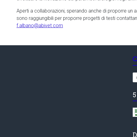
Aperti a collaborazioni, sperando anche di proporre un am
sono raggiungibili per proporre progetti di testi contatta
f.albano@abivet.com
5
D