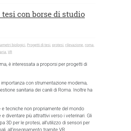
i tesi con borse di studio
ametri biologici
,
Progetti di tesi
,
protesi
,
rilevazione
,
roma
,
aria
,
VR
ma, è interessata a proporsi per progetti di
aria importanza con strumentazione moderna,
estione sanitaria dei canili di Roma. Inoltre ha
gie e tecniche non propriamente del mondo
 diventare più attrattivi verso i veterinari. Gli
3D per le protesi, all’utilizzo di sensori per
mali, all’insegnamento tramite VR.