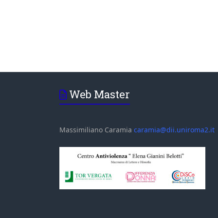
Web Master
Massimiliano Caramia
caramia@dii.uniroma2.it