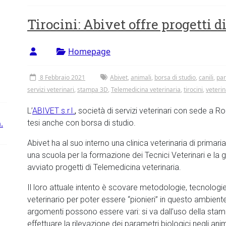
Tirocini: Abivet offre progetti d
Homepage
8 Febbraio 2021
Abivet
,
animali
,
borsa di studio
,
canili
,
par
servizi veterinari
,
stampa 3D
,
Telemedicina veterinaria
,
tirocini
,
veterin
L’
ABIVET s.r.l.
,
società di servizi veterinari con sede a Ro
.
tesi anche con borsa di studio.
Abivet ha al suo interno una clinica veterinaria di prim
una scuola per la formazione dei Tecnici Veterinari e la g
avviato progetti di Telemedicina veterinaria.
Il loro attuale intento è scovare metodologie, tecnolo
veterinario per poter essere “pionieri” in questo ambiente e
argomenti possono essere vari: si va dall’uso della stampa 
effettuare la rilevazione dei parametri biologici negli ani