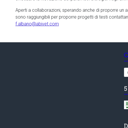
Aperti a collaborazioni, sperando anche di proporre un am
sono raggiungibili per proporre progetti di testi contatta
f.albano@abivet.com
5
D