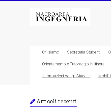
Vai
al
Macroarea
contenuto
di
Ingegneria
–
Università
Chi siamo
Segreteria Studenti
O
degli
Orientamento e Tutoraggio in Itinere
Studi
Informazioni per gli Studenti
Mobilit
di
Roma
Tor
Articoli recenti