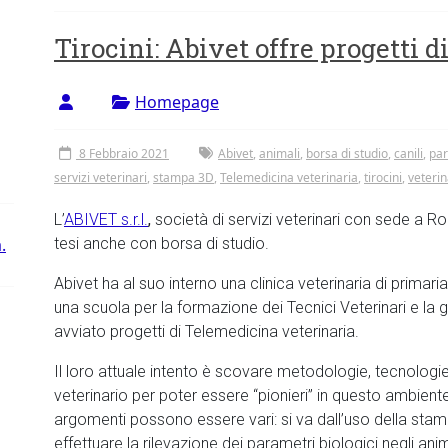
Tirocini: Abivet offre progetti d
Homepage
8 Febbraio 2021
Abivet
,
animali
,
borsa di studio
,
canili
,
par
servizi veterinari
,
stampa 3D
,
Telemedicina veterinaria
,
tirocini
,
veterin
L’
ABIVET s.r.l.
,
società di servizi veterinari con sede a Ro
.
tesi anche con borsa di studio.
Abivet ha al suo interno una clinica veterinaria di prim
una scuola per la formazione dei Tecnici Veterinari e la g
avviato progetti di Telemedicina veterinaria.
Il loro attuale intento è scovare metodologie, tecnolo
veterinario per poter essere “pionieri” in questo ambiente e
argomenti possono essere vari: si va dall’uso della stampa 
effettuare la rilevazione dei parametri biologici negli ani