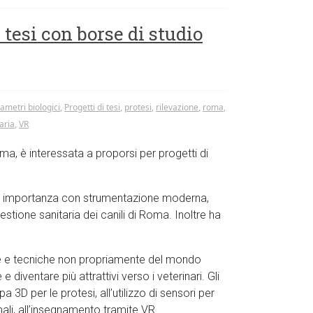
i tesi con borse di studio
ametri biologici
,
Progetti di tesi
,
protesi
,
rilevazione
,
roma
,
aria
,
VR
ma, è interessata a proporsi per progetti di
aria importanza con strumentazione moderna,
estione sanitaria dei canili di Roma. Inoltre ha
gie e tecniche non propriamente del mondo
 diventare più attrattivi verso i veterinari. Gli
3D per le protesi, all’utilizzo di sensori per
mali, all’insegnamento tramite VR.