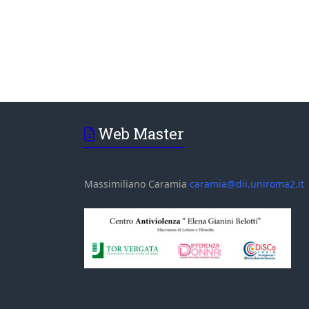
Web Master
Massimiliano Caramia
caramia@dii.uniroma2.it