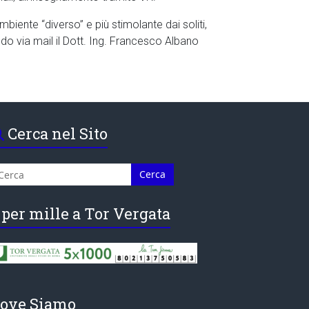
biente “diverso” e più stimolante dai soliti,
ndo via mail il Dott. Ing. Francesco Albano
Cerca nel Sito
 per mille a Tor Vergata
ove Siamo