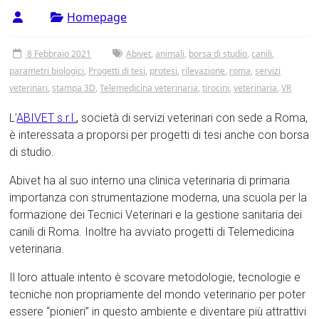
Tor
Homepage
Vergata
8 Febbraio 2021
Abivet
,
animali
,
borsa di studio
,
canili
,
parametri biologici
,
Progetti di tesi
,
protesi
,
rilevazione
,
roma
,
servizi
veterinari
,
stampa 3D
,
Telemedicina veterinaria
,
tirocini
,
veterinaria
,
VR
L’
ABIVET s.r.l.
,
società di servizi veterinari con sede a Roma,
è interessata a proporsi per progetti di tesi anche con borsa
di studio.
Abivet ha al suo interno una clinica veterinaria di primaria
importanza con strumentazione moderna, una scuola per la
formazione dei Tecnici Veterinari e la gestione sanitaria dei
canili di Roma. Inoltre ha avviato progetti di Telemedicina
veterinaria.
Il loro attuale intento è scovare metodologie, tecnologie e
tecniche non propriamente del mondo veterinario per poter
essere “pionieri” in questo ambiente e diventare più attrattivi