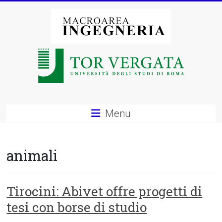
Vai
al
contenuto
Macroarea
di
Ingegneria
–
Menu
Università
degli
animali
Studi
di
Tirocini: Abivet offre progetti di
tesi con borse di studio
Roma