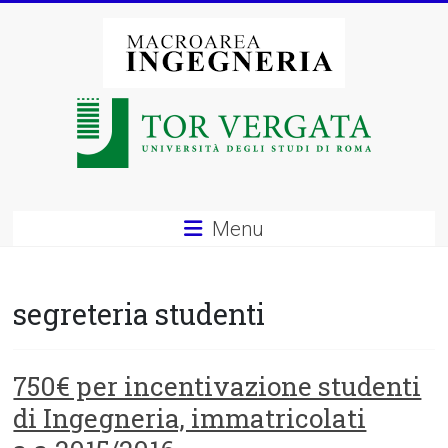
Vai
al
contenuto
Macroarea
di
Ingegneria
–
Menu
Università
degli
segreteria studenti
Studi
di
750€ per incentivazione studenti
di Ingegneria, immatricolati
Roma