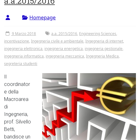
a.a.2015/2016
Tor
Vergata
Homepage
9 Marzo 2018
a.a. 2015/2016
,
Engineering Sciences
,
incentivazione
,
Ingegneria civile e ambientale
,
Ingegneria di internet
,
ingegneria elettronica
,
ingegneria energetica
,
ingegneria gestionale
,
ingegneria informatica
,
ingegneria meccanica
,
Ingegneria Medica
,
segreteria studenti
Il
coordinator
e della
Macroarea
di
Ingegneria,
prof. Silvello
Betti,
bandisce un