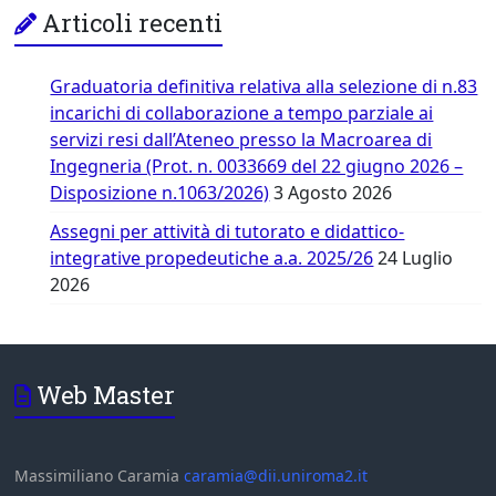
Articoli recenti
Graduatoria definitiva relativa alla selezione di n.83
incarichi di collaborazione a tempo parziale ai
servizi resi dall’Ateneo presso la Macroarea di
Ingegneria (Prot. n. 0033669 del 22 giugno 2026 –
Disposizione n.1063/2026)
3 Agosto 2026
Assegni per attività di tutorato e didattico-
integrative propedeutiche a.a. 2025/26
24 Luglio
2026
Web Master
Massimiliano Caramia
caramia@dii.uniroma2.it