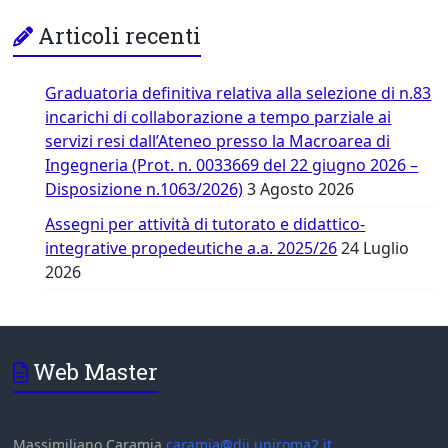
Articoli recenti
Graduatoria definitiva relativa alla selezione di n.83
incarichi di collaborazione a tempo parziale ai
servizi resi dall’Ateneo presso la Macroarea di
Ingegneria (Prot. n. 0033669 del 22 giugno 2026 –
Disposizione n.1063/2026)
3 Agosto 2026
Assegni per attività di tutorato e didattico-
integrative propedeutiche a.a. 2025/26
24 Luglio
2026
Web Master
Massimiliano Caramia
caramia@dii.uniroma2.it