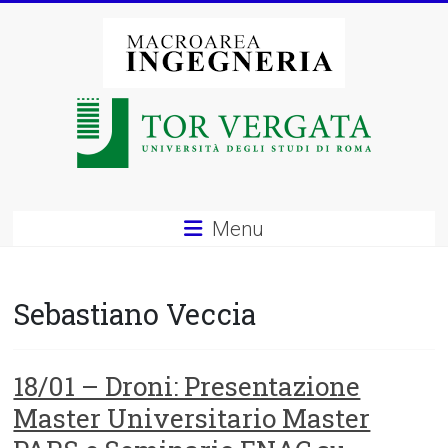
Vai
al
contenuto
Macroarea
di
Ingegneria
–
Menu
Università
degli
Sebastiano Veccia
Studi
di
18/01 – Droni: Presentazione
Master Universitario Master
Roma