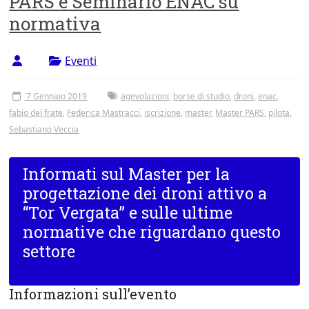
PARS e Seminario ENAC su
Tor
normativa
Vergata
Eventi
7 Gennaio 2019
agevolazioni
,
borse di studio
,
droni
,
enac
,
fabio del frate
,
Federica Mastracci
,
iscrizione
,
master
,
Master PARS
,
pilota
,
Sebastiano Veccia
Informati sul Master per la
progettazione dei droni attivo a
“Tor Vergata” e sulle ultime
normative che riguardano questo
settore
Informazioni sull’evento