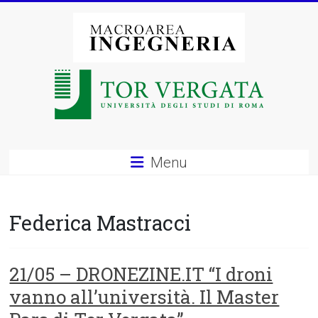
Vai
al
contenuto
Macroarea
di
Ingegneria
–
Menu
Università
degli
Federica Mastracci
Studi
di
21/05 – DRONEZINE.IT “I droni
vanno all’università. Il Master
Roma