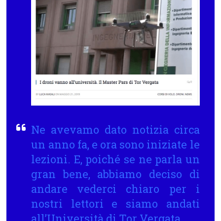
Ne avevamo dato notizia circa
un anno fa, e ora sono iniziate le
lezioni. E, poiché se ne parla un
gran bene, abbiamo deciso di
andare vederci chiaro per i
nostri lettori e siamo andati
all’Università di Tor Vergata.