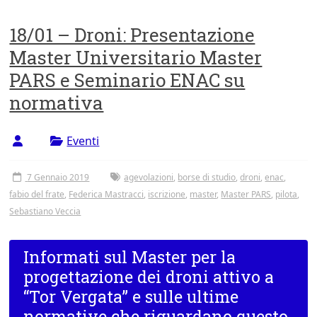
18/01 – Droni: Presentazione
Master Universitario Master
PARS e Seminario ENAC su
normativa
Eventi
7 Gennaio 2019
agevolazioni
,
borse di studio
,
droni
,
enac
,
fabio del frate
,
Federica Mastracci
,
iscrizione
,
master
,
Master PARS
,
pilota
,
Sebastiano Veccia
Informati sul Master per la
progettazione dei droni attivo a
“Tor Vergata” e sulle ultime
normative che riguardano questo