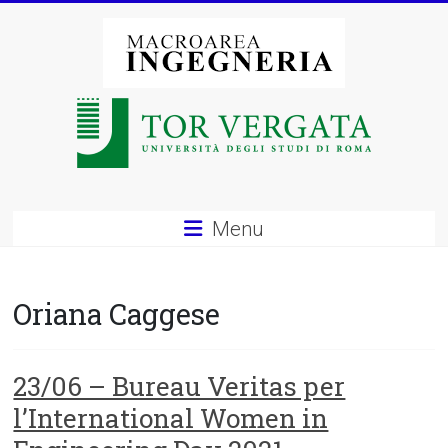
Vai
al
contenuto
Macroarea
di
Ingegneria
–
Menu
Università
degli
Oriana Caggese
Studi
di
23/06 – Bureau Veritas per
l’International Women in
Roma