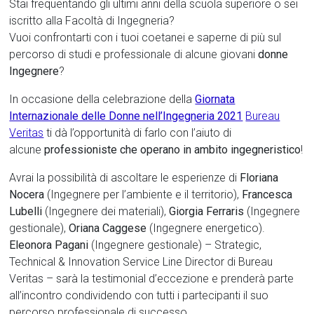
Stai frequentando gli ultimi anni della scuola superiore o sei
iscritto alla Facoltà di Ingegneria?
Vuoi confrontarti con i tuoi coetanei e saperne di più sul
percorso di studi e professionale di alcune giovani
donne
Ingegnere
?
In occasione della celebrazione della
Giornata
Internazionale delle Donne nell’Ingegneria 2021
Bureau
Veritas
ti dà l’opportunità di farlo con l’aiuto di
alcune
professioniste che operano in ambito ingegneristico
!
Avrai la possibilità di ascoltare le esperienze di
Floriana
Nocera
(Ingegnere per l’ambiente e il territorio),
Francesca
Lubelli
(Ingegnere dei materiali),
Giorgia Ferraris
(Ingegnere
gestionale),
Oriana Caggese
(Ingegnere energetico).
Eleonora Pagani
(Ingegnere gestionale) – Strategic,
Technical & Innovation Service Line Director di Bureau
Veritas – sarà la testimonial d’eccezione e prenderà parte
all’incontro condividendo con tutti i partecipanti il suo
percorso professionale di successo.