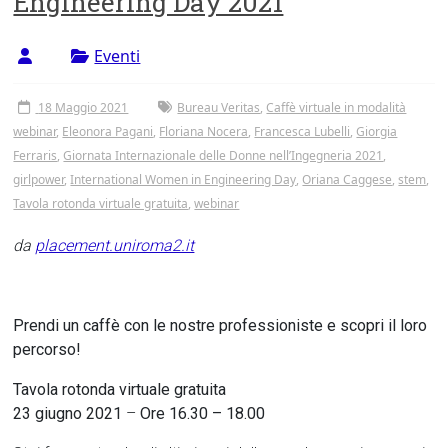
Engineering Day 2021
Tor
Vergata
Eventi
18 Maggio 2021
Bureau Veritas
,
Caffè virtuale in modalità
webinar
,
Eleonora Pagani
,
Floriana Nocera
,
Francesca Lubelli
,
Giorgia
Ferraris
,
Giornata Internazionale delle Donne nell’Ingegneria 2021
,
girlpower
,
International Women in Engineering Day
,
Oriana Caggese
,
stem
,
Tavola rotonda virtuale gratuita
,
webinar
da
placement.uniroma2.it
Prendi un caffè con le nostre professioniste e scopri il loro
percorso!
Tavola rotonda virtuale gratuita
23 giugno 2021
–
Ore 16.30 – 18.00