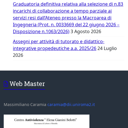
Graduatoria definitiva relativa alla selezione di n.83
incarichi di collaborazione a tempo parziale ai
servizi resi dall’Ateneo presso la Macroarea di
Ingegneria (Prot. n. 0033669 del 22 giugno 2026 –
Disposizione n.1063/2026)
3 Agosto 2026
Assegni per attività di tutorato e didattico-
integrative propedeutiche a.a. 2025/26
24 Luglio
2026
Web Master
Massimiliano Caramia
caramia@dii.uniroma2.it