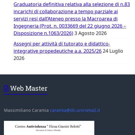
Graduatoria definitiva relativa alla selezione di n.83
incarichi di collaborazione a tempo parziale ai
servizi resi dall’Ateneo presso la Macroarea di
Ingegneria (Prot. n. 0033669 del 22 giugno 2026 –
Disposizione n.1063/2026)
3 Agosto 2026
Assegni per attività di tutorato e didattico-
integrative propedeutiche a.a. 2025/26
24 Luglio
2026
Web Master
Massimiliano Caramia
caramia@dii.uniroma2.it