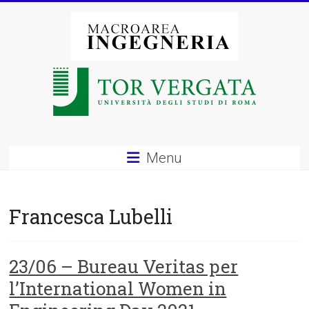
Vai
al
contenuto
Macroarea
di
Ingegneria
–
Menu
Università
degli
Francesca Lubelli
Studi
di
23/06 – Bureau Veritas per
l’International Women in
Roma