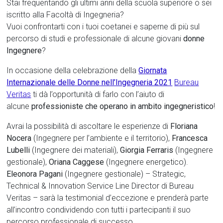
Stai frequentando gli ultimi anni della scuola superiore o sei
iscritto alla Facoltà di Ingegneria?
Vuoi confrontarti con i tuoi coetanei e saperne di più sul
percorso di studi e professionale di alcune giovani
donne
Ingegnere
?
In occasione della celebrazione della
Giornata
Internazionale delle Donne nell’Ingegneria 2021
Bureau
Veritas
ti dà l’opportunità di farlo con l’aiuto di
alcune
professioniste che operano in ambito ingegneristico
!
Avrai la possibilità di ascoltare le esperienze di
Floriana
Nocera
(Ingegnere per l’ambiente e il territorio),
Francesca
Lubelli
(Ingegnere dei materiali),
Giorgia Ferraris
(Ingegnere
gestionale),
Oriana Caggese
(Ingegnere energetico).
Eleonora Pagani
(Ingegnere gestionale) – Strategic,
Technical & Innovation Service Line Director di Bureau
Veritas – sarà la testimonial d’eccezione e prenderà parte
all’incontro condividendo con tutti i partecipanti il suo
percorso professionale di successo.