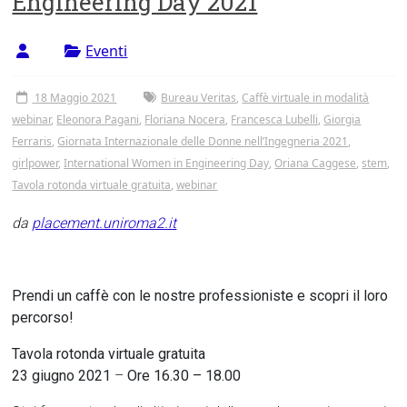
Engineering Day 2021
Tor
Vergata
Eventi
18 Maggio 2021
Bureau Veritas
,
Caffè virtuale in modalità
webinar
,
Eleonora Pagani
,
Floriana Nocera
,
Francesca Lubelli
,
Giorgia
Ferraris
,
Giornata Internazionale delle Donne nell’Ingegneria 2021
,
girlpower
,
International Women in Engineering Day
,
Oriana Caggese
,
stem
,
Tavola rotonda virtuale gratuita
,
webinar
da
placement.uniroma2.it
Prendi un caffè con le nostre professioniste e scopri il loro
percorso!
Tavola rotonda virtuale gratuita
23 giugno 2021
–
Ore 16.30 – 18.00