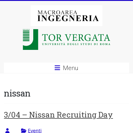
Vai
al
contenuto
Macroarea
di
Ingegneria
–
Menu
Università
degli
nissan
Studi
di
3/04 – Nissan Recruiting Day
Roma
Eventi