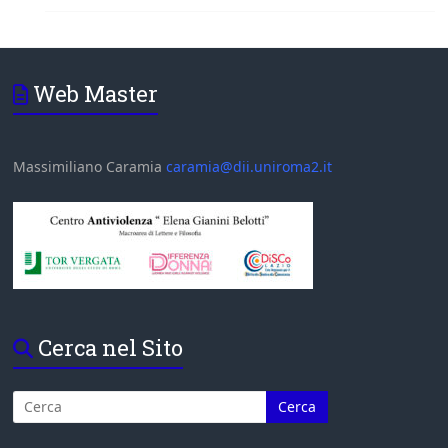
Web Master
Massimiliano Caramia
caramia@dii.uniroma2.it
Cerca nel Sito