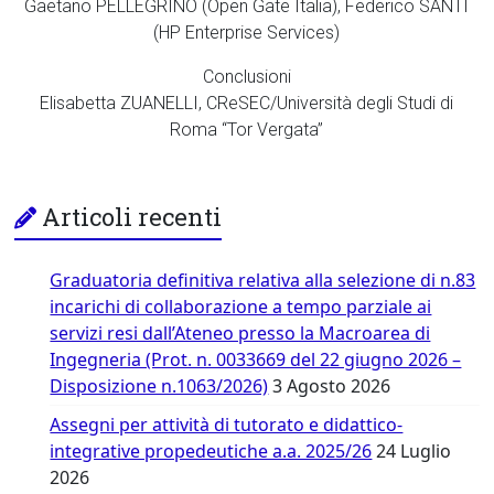
Gaetano PELLEGRINO (Open Gate Italia), Federico SANTI
(HP Enterprise Services)
Conclusioni
Elisabetta ZUANELLI, CReSEC/Università degli Studi di
Roma “Tor Vergata”
Articoli recenti
Graduatoria definitiva relativa alla selezione di n.83
incarichi di collaborazione a tempo parziale ai
servizi resi dall’Ateneo presso la Macroarea di
Ingegneria (Prot. n. 0033669 del 22 giugno 2026 –
Disposizione n.1063/2026)
3 Agosto 2026
Assegni per attività di tutorato e didattico-
integrative propedeutiche a.a. 2025/26
24 Luglio
2026