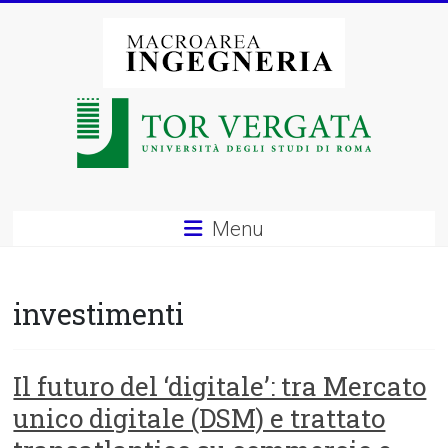
Vai
al
contenuto
Macroarea
di
Ingegneria
–
Menu
Università
degli
investimenti
Studi
di
Il futuro del ‘digitale’: tra Mercato
unico digitale (DSM) e trattato
Roma