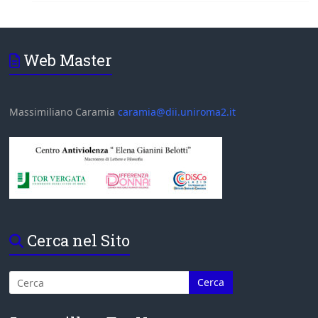
Web Master
Massimiliano Caramia
caramia@dii.uniroma2.it
Cerca nel Sito