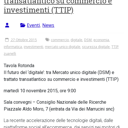
transatlantico su commercio e
Tor
investimenti (TTIP)
Vergata
Eventi
,
News
27 Ottobre 2015
commercio
,
digitale
,
DSM
,
economia
,
informatica
,
investimenti
,
mercato unico digitale
,
sicurezza digitale
,
TTIP
,
zuanelli
Tavola Rotonda
Il futuro del ‘digitale’: tra Mercato unico digitale (DSM) e
trattato transatlantico su commercio e investimenti (TTIP)
martedì 10 novembre 2015, ore 9:00
Sala convegni – Consiglio Nazionale delle Ricerche
Piazzale Aldo Moro, 7 (entrata da Via dei Marrucini snc)
La recente accelerazione delle tecnologie digitali, dalle
piattaforme social all’ecommerce, dai servizi nei motori di