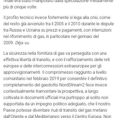
finale era stato manipolato dalla speculazione mediamente
più di cinque volte.
Il profilo tecnico invece fortemente si lega alla crisi, come
del resto già avvenuto tra il 2005 e il 2010 durante le dispute
tra Russia e Ucraina su prezzi e pagamenti, con interruzioni
nel rifornimento di gas, in particolare nel gennaio del
2009.
Dèja vu
.
La sicurezza nella fornitura di gas va perseguita con una
effettiva libertà di transito, e con il rafforzamento delle reti
europee e delle interconnessioni extraeuropee per gli
approvvigionamenti. Il compromesso raggiunto a livello
comunitario nel febbraio 2019 per consentire il definitivo
completamento del gasdotto NordStream2 fece invece
contestualmente tramontare la prospettiva, a lungo
coltivata in documenti ufficiali ma purtroppo al solito non
supportata da un impegno politico adeguato, che il nostro
Paese potesse diventare
hub
di transito del gas metano
dall’Oriente e dal Mediterraneo verso il Centro Europa. Non