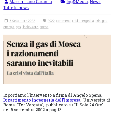
Massimiliano Caramia
Ing&Media
,
News
,
Tutte le news
6 Settembre 2022
2022
,
commenti
,
crisi energetica
,
crisi gas
,
energia
,
gas
,
ilsole24ore
,
spena
Riportiamo l’intervento a firma di Angelo Spena,
Dipartimento Ingegneria dell’Impresa
, Università di
Roma “Tor Vergata”, pubblicato su “Il Sole 24 Ore”
del 6 settembre 2002 a pag.13.