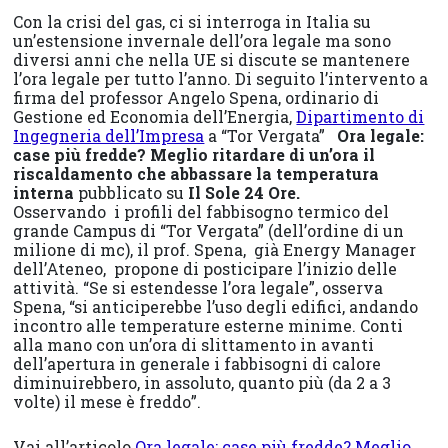
Con la crisi del gas, ci si interroga in Italia su
un’estensione invernale dell’ora legale ma sono
diversi anni che nella UE si discute se mantenere
l’ora legale per tutto l’anno. Di seguito l’intervento a
firma del professor Angelo Spena, ordinario di
Gestione ed Economia dell’Energia,
Dipartimento di
Ingegneria dell’Impresa
a “Tor Vergata”
Ora legale:
case più fredde? Meglio ritardare di un’ora il
riscaldamento che abbassare la temperatura
interna
pubblicato su
Il Sole 24 Ore.
Osservando i profili del fabbisogno termico del
grande Campus di “Tor Vergata” (dell’ordine di un
milione di mc), il prof. Spena, già Energy Manager
dell’Ateneo, propone di posticipare l’inizio delle
attività. “Se si estendesse l’ora legale”, osserva
Spena, “si anticiperebbe l’uso degli edifici, andando
incontro alle temperature esterne minime. Conti
alla mano con un’ora di slittamento in avanti
dell’apertura in generale i fabbisogni di calore
diminuirebbero, in assoluto, quanto più (da 2 a 3
volte) il mese è freddo”.
Vai all’articolo
Ora legale: case più fredde? Meglio