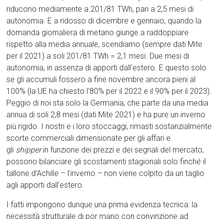
riducono mediamente a 201/81 TWh, pari a 2,5 mesi di
autonomia. E a ridosso di dicembre e gennaio, quando la
domanda giornaliera di metano giunge a raddoppiare
rispetto alla media annuale, scendiamo (sempre dati Mite
per il 2021) a soli 201/81 TWh = 2,1 mesi. Due mesi di
autonomia, in assenza di apporti dall’estero. E questo solo
se gli accumuli fossero a fine novembre ancora pieni al
100% (la UE ha chiesto l’80% per il 2022 e il 90% per il 2023).
Peggio di noi sta solo la Germania, che parte da una media
annua di soli 2,8 mesi (dati Mite 2021) e ha pure un inverno
più rigido. I nostri e i loro stoccaggi, rimasti sostanzialmente
scorte commerciali dimensionate per gli affari e
gli
shipper
in funzione dei prezzi e dei segnali del mercato,
possono bilanciare gli scostamenti stagionali solo finché il
tallone d’Achille – l’inverno – non viene colpito da un taglio
agli apporti dall’estero.
I fatti impongono dunque una prima evidenza tecnica: la
necessità strutturale di por mano con convinzione ad