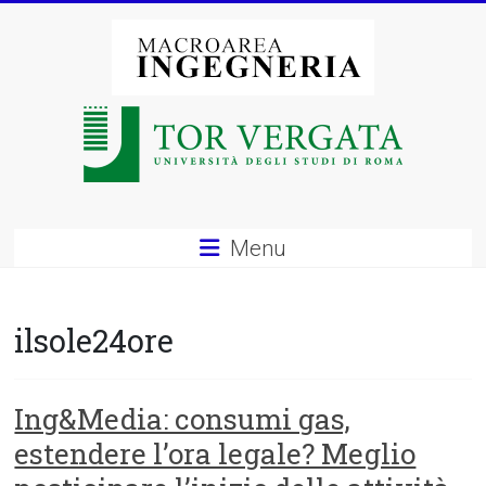
Vai
al
contenuto
Macroarea
di
Ingegneria
–
Menu
Università
degli
ilsole24ore
Studi
di
Ing&Media: consumi gas,
estendere l’ora legale? Meglio
Roma