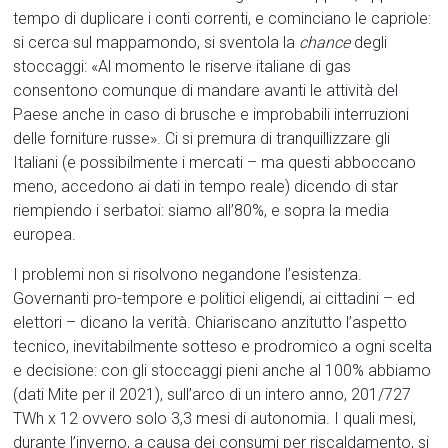
tempo di duplicare i conti correnti, e cominciano le capriole:
si cerca sul mappamondo, si sventola la
chance
degli
stoccaggi: «Al momento le riserve italiane di gas
consentono comunque di mandare avanti le attività del
Paese anche in caso di brusche e improbabili interruzioni
delle forniture russe». Ci si premura di tranquillizzare gli
Italiani (e possibilmente i mercati – ma questi abboccano
meno, accedono ai dati in tempo reale) dicendo di star
riempiendo i serbatoi: siamo all’80%, e sopra la media
europea.
I problemi non si risolvono negandone l’esistenza.
Governanti pro-tempore e politici eligendi, ai cittadini – ed
elettori – dicano la verità. Chiariscano anzitutto l’aspetto
tecnico, inevitabilmente sotteso e prodromico a ogni scelta
e decisione: con gli stoccaggi pieni anche al 100% abbiamo
(dati Mite per il 2021), sull’arco di un intero anno, 201/727
TWh x 12 ovvero solo 3,3 mesi di autonomia. I quali mesi,
durante l’inverno, a causa dei consumi per riscaldamento, si