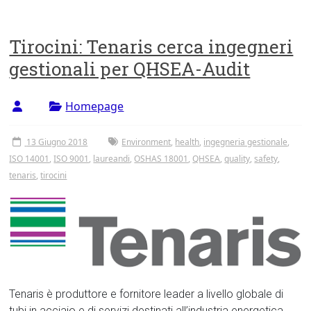
Tirocini: Tenaris cerca ingegneri
gestionali per QHSEA-Audit
Homepage
13 Giugno 2018
Environment
,
health
,
ingegneria gestionale
,
ISO 14001
,
ISO 9001
,
laureandi
,
OSHAS 18001
,
QHSEA
,
quality
,
safety
,
tenaris
,
tirocini
Tenaris è produttore e fornitore leader a livello globale di
tubi in acciaio e di servizi destinati all’industria energetica