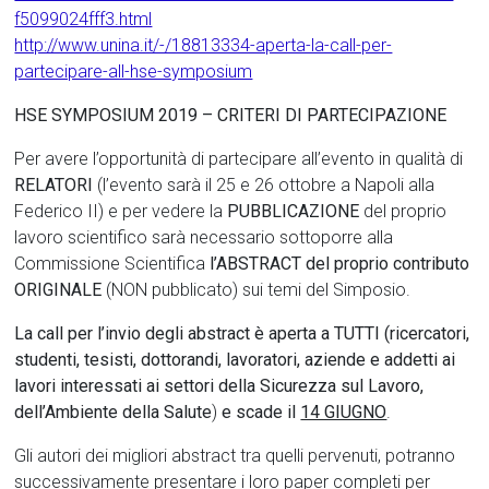
f5099024fff3.html
http://www.unina.it/-/18813334-aperta-la-call-per-
partecipare-all-hse-symposium
HSE SYMPOSIUM 2019 – CRITERI DI PARTECIPAZIONE
Per avere l’opportunità di partecipare all’evento in qualità di
RELATORI
(l’evento sarà il 25 e 26 ottobre a Napoli alla
Federico II) e per vedere la
PUBBLICAZIONE
del proprio
lavoro scientifico sarà necessario sottoporre alla
Commissione Scientifica
l’ABSTRACT del proprio contributo
ORIGINALE
(NON pubblicato) sui temi del Simposio.
La call per l’invio degli abstract è aperta a TUTTI (ricercatori,
studenti, tesisti, dottorandi, lavoratori, aziende e addetti ai
lavori interessati ai settori della Sicurezza sul Lavoro,
dell’Ambiente della Salute
)
e scade il
14 GIUGNO
.
Gli autori dei migliori abstract tra quelli pervenuti, potranno
successivamente presentare i loro paper completi per