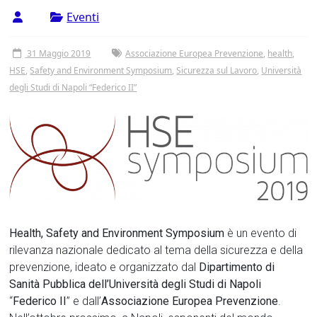
Tor
Eventi
Vergata
31 Maggio 2019
Associazione Europea Prevenzione
,
health
,
HSE
,
Safety and Environment Symposium
,
Sicurezza sul Lavoro
,
Università
degli Studi di Napoli “Federico II”
Health, Safety and Environment Symposium
è un evento di
rilevanza nazionale dedicato al tema della sicurezza e della
prevenzione, ideato e organizzato dal
Dipartimento di
Sanità Pubblica dell’Università degli Studi di Napoli
“
Federico II
” e dall’
Associazione Europea Prevenzione
.