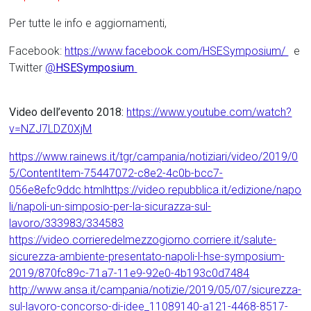
Per tutte le info e aggiornamenti,
Facebook:
https://www.facebook.com/HSESymposium/
e
Twitter
@
HSESymposium
Video dell’evento 2018:
https://www.youtube.com/watch?
v=NZJ7LDZ0XjM
https://www.rainews.it/tgr/campania/notiziari/video/2019/0
5/ContentItem-75447072-c8e2-4c0b-bcc7-
056e8efc9ddc.html
https://video.repubblica.it/edizione/napo
li/napoli-un-simposio-per-la-sicurazza-sul-
lavoro/333983/334583
https://video.corrieredelmezzogiorno.corriere.it/salute-
sicurezza-ambiente-presentato-napoli-l-hse-symposium-
2019/870fc89c-71a7-11e9-92e0-4b193c0d7484
http://www.ansa.it/campania/notizie/2019/05/07/sicurezza-
sul-lavoro-concorso-di-idee_11089140-a121-4468-8517-