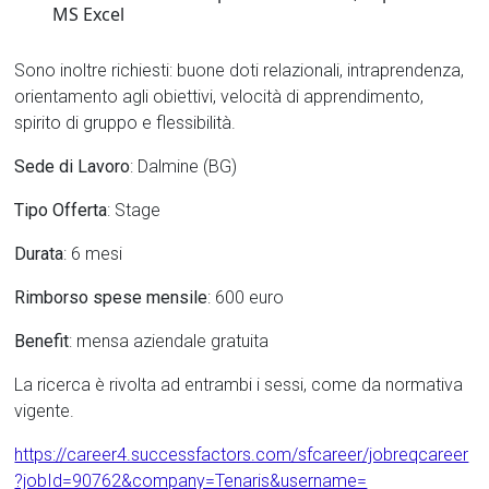
MS Excel
Sono inoltre richiesti: buone doti relazionali, intraprendenza,
orientamento agli obiettivi, velocità di apprendimento,
spirito di gruppo e flessibilità.
Sede di Lavoro
: Dalmine (BG)
Tipo Offerta
: Stage
Durata
: 6 mesi
Rimborso spese mensile
: 600 euro
Benefit
: mensa aziendale gratuita
La ricerca è rivolta ad entrambi i sessi, come da normativa
vigente.
https://career4.successfactors.com/sfcareer/jobreqcareer
?jobId=90762&company=Tenaris&username=