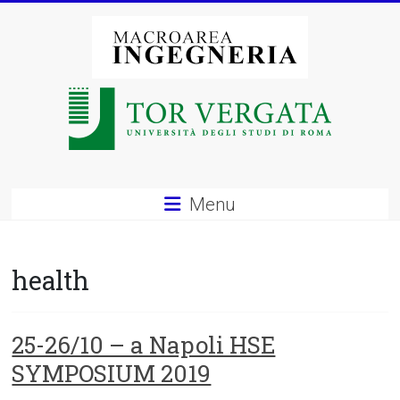
Vai
al
contenuto
Macroarea
di
Ingegneria
–
Menu
Università
degli
health
Studi
di
25-26/10 – a Napoli HSE
SYMPOSIUM 2019
Roma