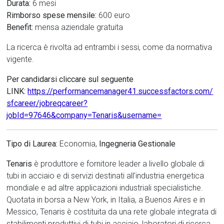
Durata:
6 mesi
Rimborso spese mensile:
600 euro
Benefit:
mensa aziendale gratuita
La ricerca è rivolta ad entrambi i sessi, come da normativa
vigente.
Per candidarsi cliccare sul seguente
LINK:
https://performancemanager41.successfactors.com/
sfcareer/jobreqcareer?
jobId=97646&company=Tenaris&username=
Tipo di Laurea:
Economia,
Ingegneria Gestionale
Tenaris
è produttore e fornitore leader a livello globale di
tubi in acciaio e di servizi destinati all’industria energetica
mondiale e ad altre applicazioni industriali specialistiche.
Quotata in borsa a New York, in Italia, a Buenos Aires e in
Messico, Tenaris è costituita da una rete globale integrata di
stabilimenti produttivi di tubi in acciaio, laboratori di ricerca,