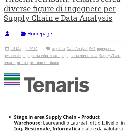
diverse figure di ingegnere per
Supply Chain e Data Analysis
Homepage
14 Maggio 2019
big data
,
Data Analyst
,
FAS
,
ingegneria
gestionale
,
ingegneria informatica
,
ingegneria meccanica
,
Supply Chain
,
tenaris
,
tirocini
,
tirocinio retribuito
Stage in area Supply Chain – Product
Warehouse:
Laureandi o Laureati di I o II livello, in
Ing. Gestionale, Informatica
o altre da valutarsi