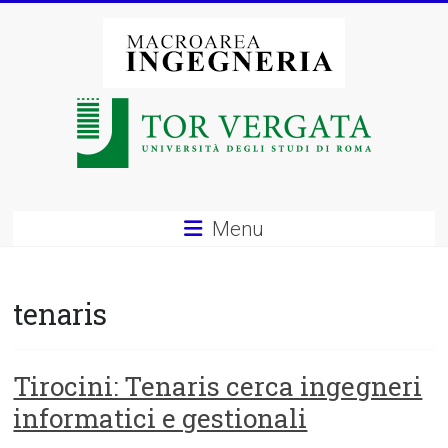
Vai
al
contenuto
Macroarea
di
Ingegneria
–
Menu
Università
degli
tenaris
Studi
di
Tirocini: Tenaris cerca ingegneri
informatici e gestionali
Roma