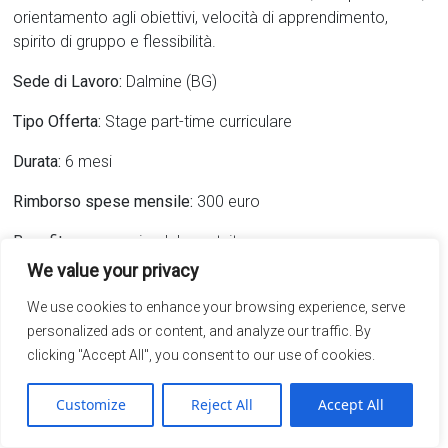
orientamento agli obiettivi, velocità di apprendimento,
spirito di gruppo e flessibilità.
Sede di Lavoro:
Dalmine (BG)
Tipo Offerta:
Stage part-time curriculare
Durata:
6 mesi
Rimborso spese mensile:
300 euro
Benefit:
mensa aziendale gratuita
We value your privacy
La ricerca è rivolta ad entrambi i sessi, come da normativa
vigente.
We use cookies to enhance your browsing experience, serve
personalized ads or content, and analyze our traffic. By
Per candidarsi cliccare sul seguente LINK:
clicking "Accept All", you consent to our use of cookies.
Customize
Reject All
Accept All
https://performancemanager41.successfactors.com/sfcare