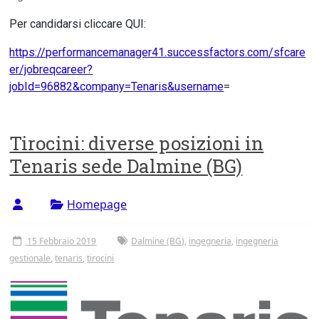
Per candidarsi cliccare QUI:
https://performancemanager41.successfactors.com/sfcare
er/jobreqcareer?
jobId=96882&company=Tenaris&username
=
Tirocini: diverse posizioni in
Tenaris sede Dalmine (BG)
Homepage
15 Febbraio 2019
Dalmine (BG)
,
ingegneria
,
ingegneria
gestionale
,
tenaris
,
tirocini