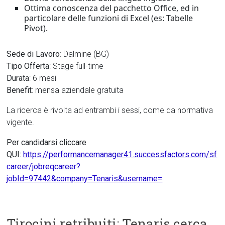
Ottima conoscenza del pacchetto Office, ed in
particolare delle funzioni di Excel (es: Tabelle
Pivot).
Sede di Lavoro
: Dalmine (BG)
Tipo Offerta
: Stage full-time
Durata
: 6 mesi
Benefit
: mensa aziendale gratuita
La ricerca è rivolta ad entrambi i sessi, come da normativa
vigente.
Per candidarsi cliccare
QUI:
https://performancemanager41.successfactors.com/sf
career/jobreqcareer?
jobId=97442&company=Tenaris&username=
Tirocini retribuiti: Tenaris cerca