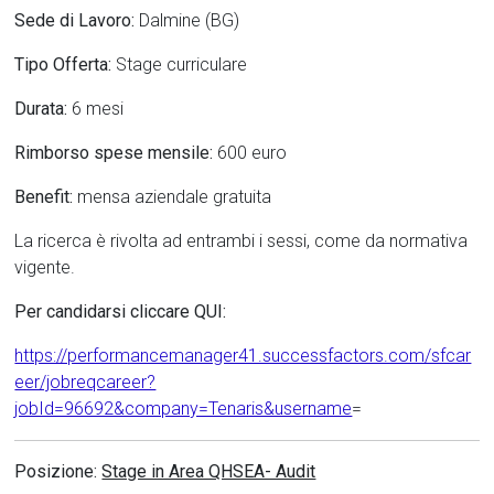
Sede di Lavoro:
Dalmine (BG)
Tipo Offerta:
Stage curriculare
Durata:
6 mesi
Rimborso spese mensile:
600 euro
Benefit:
mensa aziendale gratuita
La ricerca è rivolta ad entrambi i sessi, come da normativa
vigente.
Per candidarsi cliccare QUI:
https://performancemanager41.successfactors.com/sfcar
eer/jobreqcareer?
jobId=96692&company=Tenaris&username
=
Posizione:
Stage in Area QHSEA- Audit