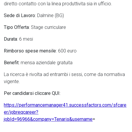
diretto contatto con la linea produttivita sia in ufficio.
Sede di Lavoro
: Dalmine (BG)
Tipo Offerta
: Stage curriculare
Durata
: 6 mesi
Rimborso spese mensile
: 600 euro
Benefit:
mensa aziendale gratuita
La ricerca è rivolta ad entrambi i sessi, come da normativa
vigente.
Per candidarsi cliccare QUI:
https://performancemanager41.successfactors.com/sfcare
er/jobreqcareer?
jobId=96966&company=Tenaris&username
=