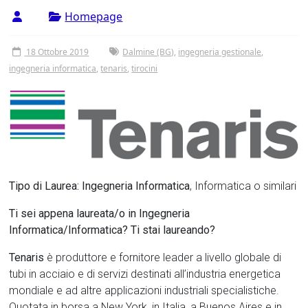
Tor
Homepage
Vergata
18 Ottobre 2019
Dalmine (BG)
,
ingegneria gestionale
,
ingegneria informatica
,
tenaris
,
tirocini
Tipo di Laurea: Ingegneria Informatica
, Informatica o similari
Ti sei appena laureata/o in Ingegneria
Informatica/Informatica? Ti stai laureando?
Tenaris
è produttore e fornitore leader a livello globale di
tubi in acciaio e di servizi destinati all’industria energetica
mondiale e ad altre applicazioni industriali specialistiche.
Quotata in borsa a New York, in Italia, a Buenos Aires e in