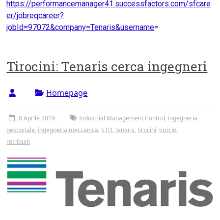
https://performancemanager41.successfactors.com/sfcare
er/jobreqcareer?
jobId=97072&company=Tenaris&username
=
Tirocini: Tenaris cerca ingegneri
Homepage
8 Aprile 2019
Industrial Management Control
,
ingegneria
gestionale
,
ingegneria meccanica
,
STD
,
tenaris
,
tirocini
,
tirocini
retribuiti