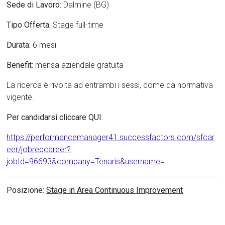
Sede di Lavoro:
Dalmine (BG)
Tipo Offerta:
Stage full-time
Durata:
6 mesi
Benefit:
mensa aziendale gratuita
La ricerca è rivolta ad entrambi i sessi, come da normativa
vigente.
Per candidarsi cliccare QUI:
https://performancemanager41.successfactors.com/sfcar
eer/jobreqcareer?
jobId=96693&company=Tenaris&username
=
Posizione:
Stage in Area Continuous Improvement