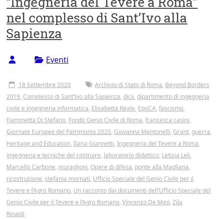
“Ingegneria del Tevere a Roma”
Tor
nel complesso di Sant’Ivo alla
Vergata
Sapienza
Eventi
18 Settembre 2020
Archivio di Stato di Roma
,
Beyond Borders
2019
,
Complesso di Sant’Ivo alla Sapienza
,
dicii
,
dipartimento di ingegneria
civile e ingegneria informatica
,
Elisabetta Reale
,
EpoCA
,
fascismo
,
Fiammetta Di Stefano
,
Fondo Genio Civile di Roma
,
francesca casini
,
Giornate Europee del Patrimonio 2020
,
Giovanna Mentonelli
,
Grant
,
guerra
,
Heritage and Education
,
Ilaria Giannetti
,
Ingegneria del Tevere a Roma
,
ingegneria e tecniche del costruire
,
laboratorio didattico
,
Letizia Leli
,
Marcello Carbone
,
muraglioni
,
Opere di difesa
,
ponte alla Magliana
,
ricostruzione
,
stefania mornati
,
Ufficio Speciale del Genio Civile per il
Tevere e l’Agro Romano
,
Un racconto dai documenti dell’Ufficio Speciale del
Genio Civile per il Tevere e l’Agro Romano
,
Vincenzo De Meo
,
Zila
Rinaldi