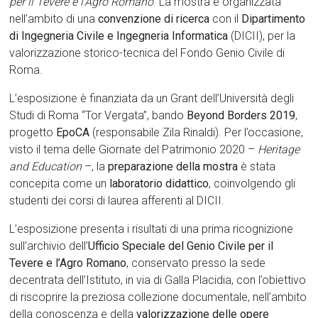
per il Tevere e l’Agro Romano
. La mostra è organizzata
nell’ambito di una
convenzione di ricerca
con il
Dipartimento
di Ingegneria Civile e Ingegneria Informatica
(DICII), per la
valorizzazione storico-tecnica del Fondo Genio Civile di
Roma.
L’esposizione è finanziata da un Grant dell’Università degli
Studi di Roma “Tor Vergata”, bando
Beyond Borders 2019
,
progetto
EpoCA
(responsabile Zila Rinaldi). Per l’occasione,
visto il tema delle Giornate del Patrimonio 2020 –
Heritage
and Education
–, la
preparazione della mostra
è stata
concepita come un
laboratorio didattico
, coinvolgendo gli
studenti dei corsi di laurea afferenti al DICII.
L’esposizione presenta i risultati di una prima ricognizione
sull’archivio dell’
Ufficio Speciale del Genio Civile per il
Tevere e l’Agro Romano
, conservato presso la sede
decentrata dell’Istituto, in via di Galla Placidia, con l’obiettivo
di riscoprire la preziosa collezione documentale, nell’ambito
della conoscenza e della
valorizzazione delle opere