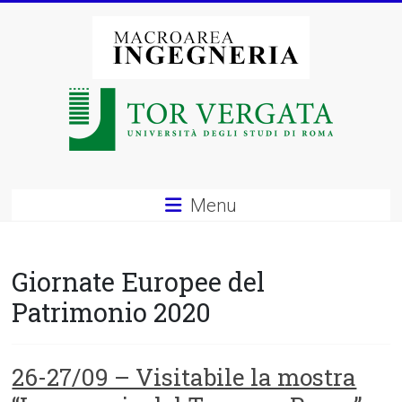
Vai
al
contenuto
Macroarea
di
Ingegneria
–
Menu
Università
degli
Giornate Europee del
Studi
Patrimonio 2020
di
Roma
26-27/09 – Visitabile la mostra