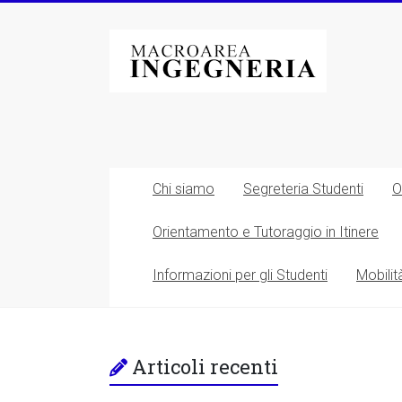
Vai
al
Macroarea
contenuto
di
Ingegneria
–
Università
Chi siamo
Segreteria Studenti
O
degli
Orientamento e Tutoraggio in Itinere
Studi
Informazioni per gli Studenti
Mobilit
di
Roma
Tor
Articoli recenti