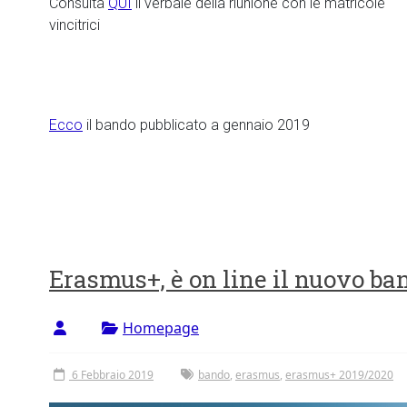
Consulta
QUI
il verbale della riunione con le matricole
vincitrici
Ecco
il bando pubblicato a gennaio 2019
Erasmus+, è on line il nuovo b
Homepage
6 Febbraio 2019
bando
,
erasmus
,
erasmus+ 2019/2020