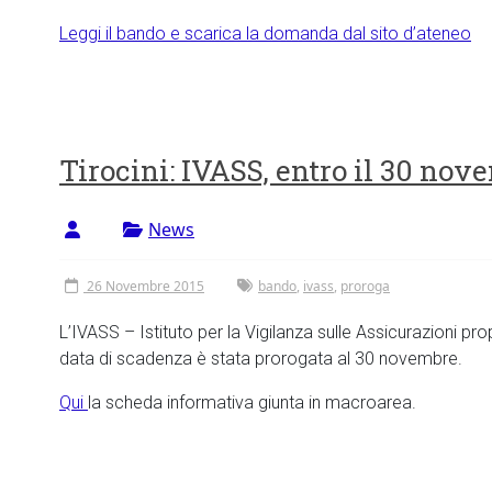
Leggi il bando e scarica la domanda dal sito d’ateneo
Tirocini: IVASS, entro il 30 nov
News
26 Novembre 2015
bando
,
ivass
,
proroga
L’IVASS – Istituto per la Vigilanza sulle Assicurazioni prop
data di scadenza è stata prorogata al 30 novembre.
Qui
la scheda informativa giunta in macroarea.