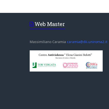
Web Master
Massimiliano Caramia
caramia@dii.uniroma2.it