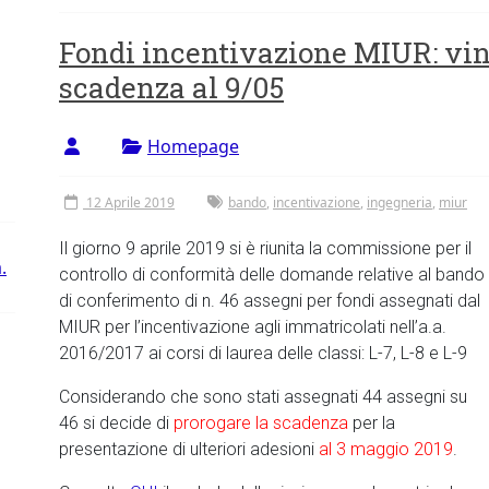
Fondi incentivazione MIUR: vi
scadenza al 9/05
Homepage
12 Aprile 2019
bando
,
incentivazione
,
ingegneria
,
miur
Il giorno 9 aprile 2019 si è riunita la commissione per il
.
controllo di conformità delle domande relative al bando
di conferimento di n. 46 assegni per fondi assegnati dal
MIUR per l’incentivazione agli immatricolati nell’a.a.
2016/2017 ai corsi di laurea delle classi: L-7, L-8 e L-9
Considerando che sono stati assegnati 44 assegni su
46 si decide di
prorogare la scadenza
per la
presentazione di ulteriori adesioni
al 3 maggio 2019
.