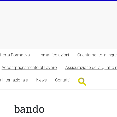
fferta Formativa
Immatricolazioni
Orientamento in Ingr
Accompagnamento al Lavoro
Assicurazione della Qualità 
Search
à Internazionale
News
Contatti
for:
Search Button
bando