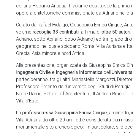
collana Hispania Antigua. Il volume costituisce la prima 
opere architettoniche commissionate da Adriano nelle a
Curato da Rafael Hidalgo, Giuseppina Enrica Cinque, Anto
volume
raccoglie 33 contributi
, a firma di
oltre 50 autori
,
Adriano, sotto Adriano, dopo Adriano) ed è in grado di o
geografico, nel quale spiccano Roma, Villa Adriana e Italica
Grecia, Asia minore e nord Africa.
Alla presentazione, organizzata da Giuseppina Enrica C
Ingegneria Civile e Ingegneria Informatica
dell’
Università
parteciperanno, tra gli altri, Mariastella Margozzi, Diretto
Professore Emerito dell’Università degli Studi di Perugia, 
Notre Dame, School of Architecture, Il Andrea Bruciati, Di
Villa d’Este.
La
professoressa Giuseppina Enrica Cinque
, architetto,
Villa Adriana da oltre 20 anni ed è considerata tra i massim
monumentale sito archeologico. In particolare, si è occupa