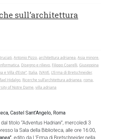
che sull’architettura
ruciati
,
Antonio Pizzo
,
architettura adrianea
,
Asia minore
,
 informatica
,
Disegno e rilievo
,
Filippo Coarelli
,
Giuseppina
a e Villa d’Este”
,
Italia
,
IVAVE
,
L’Erma di Bretschneider
,
fael Hidalgo
,
Ricerche sull’architettura adrianea
,
roma
,
rsity of Notre Dame
,
villa adriana
teca, Castel Sant’Angelo, Roma
dal titolo “Adventus Hadriani”, mercoledì 3
esso la Sala della Biblioteca, alle ore 16:00,
ianea”
, edito da L’Erma di Bretschneider nella