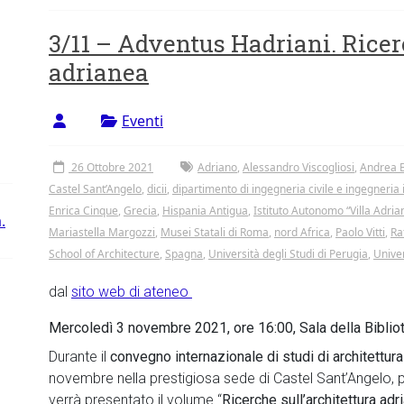
3/11 – Adventus Hadriani. Ricer
adrianea
Eventi
26 Ottobre 2021
Adriano
,
Alessandro Viscogliosi
,
Andrea B
Castel Sant’Angelo
,
dicii
,
dipartimento di ingegneria civile e ingegneria
Enrica Cinque
,
Grecia
,
Hispania Antigua
,
Istituto Autonomo “Villa Adrian
.
Mariastella Margozzi
,
Musei Statali di Roma
,
nord Africa
,
Paolo Vitti
,
Ra
School of Architecture
,
Spagna
,
Università degli Studi di Perugia
,
Unive
dal
sito web di ateneo
Mercoledì 3 novembre 2021, ore 16:00, Sala della Biblio
Durante il
convegno
i
nternazionale
di studi di architettura
novembre nella prestigiosa sede di Castel Sant’Angelo, pr
verrà presentato il volume “
Ricerche sull’architettura adr