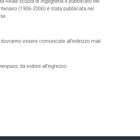
lla Reale scuola di Ingegneria e pubblicato nel
ntenario (1906-2006) è stata pubblicata nel
sse.
 dovranno essere comunicate all’indirizzo mail:
eenpass,
da esibire all’ingresso.