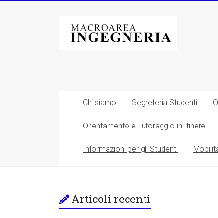
Vai
al
Macroarea
contenuto
di
Ingegneria
–
Università
Chi siamo
Segreteria Studenti
O
degli
Orientamento e Tutoraggio in Itinere
Studi
Informazioni per gli Studenti
Mobilit
di
Roma
Tor
Articoli recenti