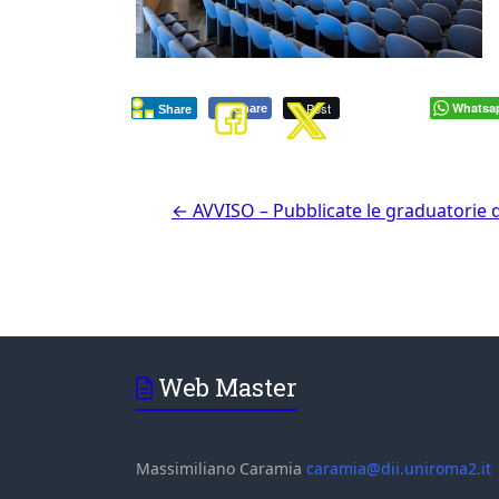
Post
Whatsa
Share
Share
←
AVVISO – Pubblicate le graduatorie def
Web Master
Massimiliano Caramia
caramia@dii.uniroma2.it