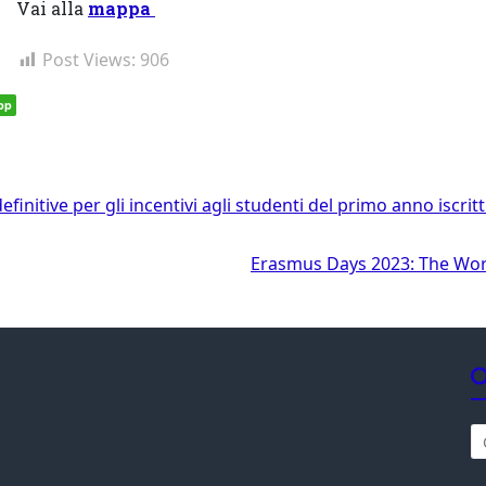
Vai alla
mappa
Post Views:
906
pp
initive per gli incentivi agli studenti del primo anno iscritti
Erasmus Days 2023: The Worl