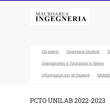
Vai
al
Macroarea
contenuto
di
Ingegneria
–
Università
Chi siamo
Segreteria Studenti
O
degli
Orientamento e Tutoraggio in Itinere
Studi
Informazioni per gli Studenti
Mobilit
di
Roma
Tor
PCTO UNILAB 2022-2023