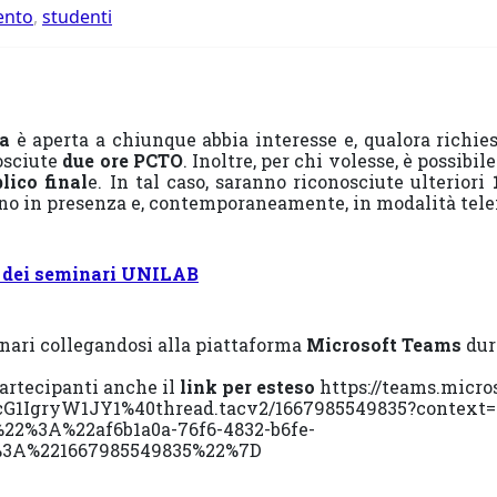
ento
,
studenti
a
è aperta a chiunque abbia interesse e, qualora richiest
osciute
due ore PCTO
. Inoltre, per chi volesse, è possi
lico final
e. In tal caso, saranno riconosciute ulteriori
nno in presenza e, contemporaneamente, in modalità tel
 dei seminari UNILAB
inari collegandosi alla piattaforma
Microsoft Teams
dura
artecipanti anche il
link per esteso
https://teams.micro
IgryW1JY1%40thread.tacv2/1667985549835?context=
22%3A%22af6b1a0a-76f6-4832-b6fe-
%3A%221667985549835%22%7D