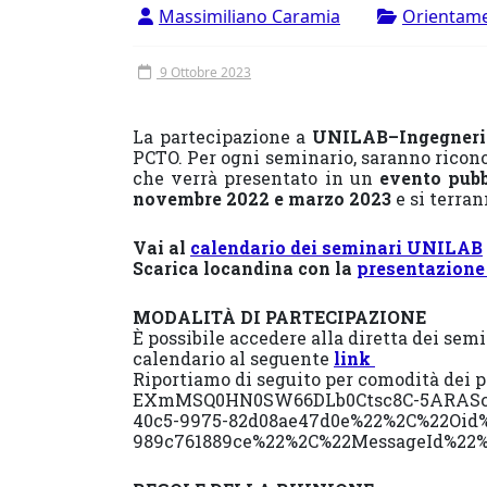
Vergata
Massimiliano Caramia
Orientam
9 Ottobre 2023
La partecipazione a
UNILAB–Ingegneri
PCTO. Per ogni seminario, saranno ricon
che verrà presentato in un
evento pubb
novembre 2022 e marzo 2023
e si terra
Vai al
calendario dei seminari UNILAB
S
carica locandina con la
presentazione
MODALITÀ DI PARTECIPAZIONE
È possibile accedere alla diretta dei sem
calendario al seguente
link
Riportiamo di seguito per comodità dei p
EXmMSQ0HN0SW66DLb0Ctsc8C-5ARAScG1
40c5-9975-82d08ae47d0e%22%2C%22Oid%
989c761889ce%22%2C%22MessageId%22