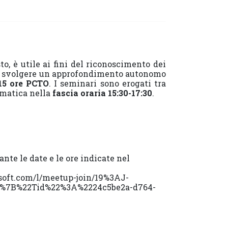
o, è utile ai fini del riconoscimento dei
bile svolgere un approfondimento autonomo
15 ore PCTO
. I seminari sono erogati tra
ematica nella
fascia oraria 15:30-17:30
.
nte le date e le ore indicate nel
soft.com/l/meetup-join/19%3AJ-
%7B%22Tid%22%3A%2224c5be2a-d764-