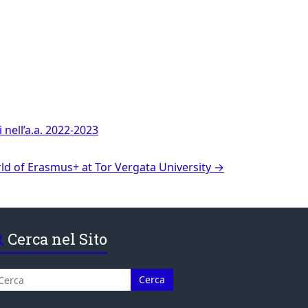
 nell’a.a. 2022-2023
d of Erasmus+ at Tor Vergata University
→
Cerca nel Sito