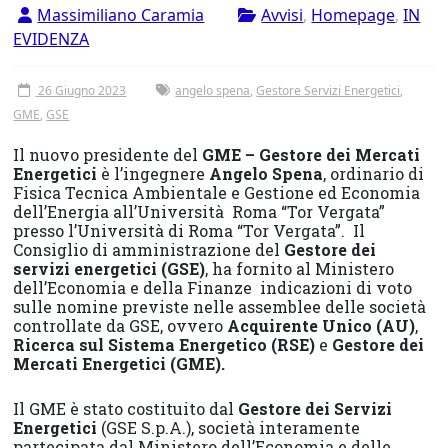
Tor
Massimiliano Caramia
Avvisi
,
Homepage
,
IN
EVIDENZA
Vergata
26 Giugno 2023
angelo spena
,
Gestore Servizi Energetici
,
GME
,
GSE
Il nuovo presidente del
GME – Gestore dei Mercati
Energetici
è l’ingegnere
Angelo Spena
, ordinario di
Fisica Tecnica Ambientale e Gestione ed Economia
dell’Energia all’Università Roma “Tor Vergata”
presso l’Università di Roma “Tor Vergata”. Il
Consiglio di amministrazione del
Gestore dei
servizi energetici (GSE)
, ha fornito al Ministero
dell’Economia e della Finanze indicazioni di voto
sulle nomine previste nelle assemblee delle società
controllate da GSE, ovvero
Acquirente Unico (AU)
,
Ricerca sul Sistema Energetico (RSE)
e
Gestore dei
Mercati Energetici (GME).
Il GME è stato costituito dal
Gestore dei Servizi
Energetici
(GSE S.p.A.), società interamente
partecipata dal Ministero dell’Economia e delle