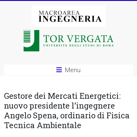
Vai
al
contenuto
Macroarea
di
Ingegneria
–
Menu
Università
degli
Gestore dei Mercati Energetici:
Studi
nuovo presidente l’ingegnere
Angelo Spena, ordinario di Fisica
di
Tecnica Ambientale
Roma