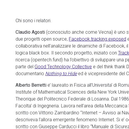
Chi sono i relatori.
Claudio Agosti
(conosciuto anche come Vecna) è uno svi
due progetti open source,
Facebook.tracking.exposed
collaborativa nell’analizzare le dinamiche di Facebook, 
logica black box. Il secondo progetto, iniziato con
Trac
ricerca (opentech.fund) ha l’obiettivo di sviluppare una pip
parte del
Good Technology Collective
e del think thank 
documentario
Nothing to Hide
ed è vicepresidente del 
Alberto Berretti
e’ laureato in Fisica all’Universita’ di R
Institute of Mathematical Sciences della New York Univers
Theorique del Politecnico Federale di Losanna. Dal 1986 
Facolta’ di Ingegneria. Lavora nell’area della Meccanica 
scritto con Vittorio Zambardino “Internet – Avviso ai Naviga
descriveva l’allora emergente fenomeno Internet. Si e’ 
scritto con Giuseppe Carducci il libro “Manuale di Sicurez