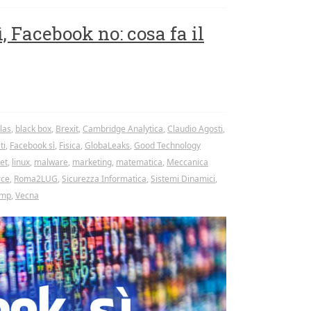
 Facebook no: cosa fa il
las
,
black box
,
Brexit
,
Cambridge Analytica
,
Claudio Agosti
,
ti
,
Facebook sì
,
Fisica
,
GlobaLeaks
,
Good Technology
et
,
linux
,
malware
,
marketing
,
matematica
,
Meccanica
rce
,
Roma2LUG
,
Sicurezza Informatica
,
Sistemi Dinamici
,
ump
,
Vecna