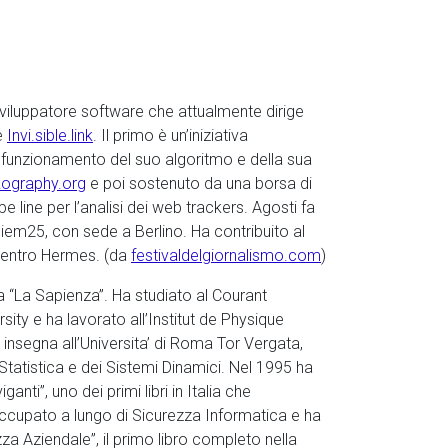
luppatore software che attualmente dirige
e
Invi.sible.link
. Il primo è un’iniziativa
il funzionamento del suo algoritmo e della sua
kography.org
e poi sostenuto da una borsa di
e line per l’analisi dei web trackers. Agosti fa
Diem25, con sede a Berlino. Ha contribuito al
Centro Hermes. (da
festivaldelgiornalismo.com
)
oma “La Sapienza”. Ha studiato al Courant
ity e ha lavorato all’Institut de Physique
insegna all’Universita’ di Roma Tor Vergata,
Statistica e dei Sistemi Dinamici. Nel 1995 ha
nti”, uno dei primi libri in Italia che
occupato a lungo di Sicurezza Informatica e ha
za Aziendale”, il primo libro completo nella