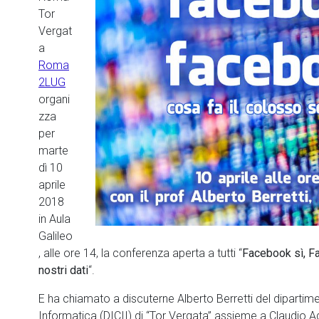
Tor
Vergat
a
Roma
2LUG
organi
zza
per
marte
dì 10
aprile
2018
in Aula
Galileo
, alle ore 14, la conferenza aperta a tutti “
Facebook sì, Fa
nostri dati
“.
E ha chiamato a discuterne Alberto Berretti del dipartime
Informatica (DICII) di “Tor Vergata” assieme a Claudio Ag