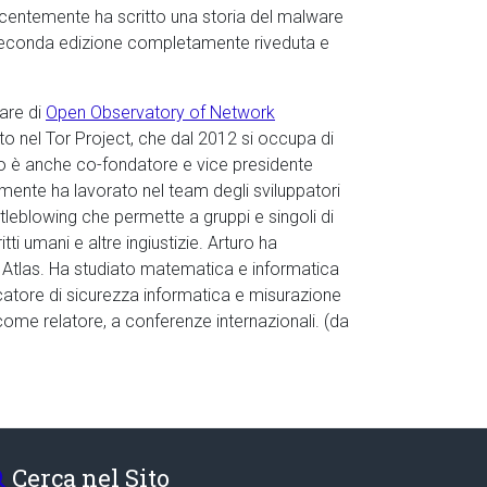
Recentemente ha scritto una storia del malware
la seconda edizione completamente riveduta e
are di
Open Observatory of Network
to nel Tor Project, che dal 2012 si occupa di
uro è anche co-fondatore e vice presidente
mente ha lavorato nel team degli sviluppatori
leblowing che permette a gruppi e singoli di
tti umani e altre ingiustizie. Arturo ha
 e Atlas. Ha studiato matematica e informatica
rcatore di sicurezza informatica e misurazione
ome relatore, a conferenze internazionali. (da
Cerca nel Sito