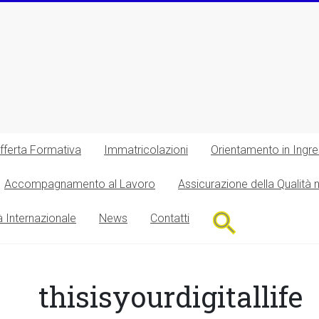
fferta Formativa
Immatricolazioni
Orientamento in Ingr
Accompagnamento al Lavoro
Assicurazione della Qualità 
Search
à Internazionale
News
Contatti
for:
Search Button
thisisyourdigitallife