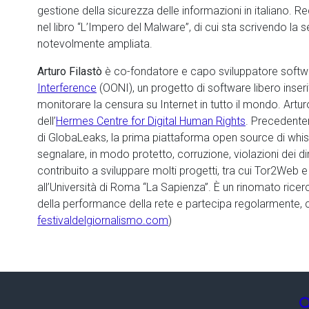
gestione della sicurezza delle informazioni in italiano. 
nel libro “L’Impero del Malware”, di cui sta scrivendo 
notevolmente ampliata.
Arturo Filastò
è co-fondatore e capo sviluppatore softw
Interference
(OONI), un progetto di software libero inseri
monitorare la censura su Internet in tutto il mondo. Art
dell’
Hermes Centre for Digital Human Rights
. Precedente
di GlobaLeaks, la prima piattaforma open source di whist
segnalare, in modo protetto, corruzione, violazioni dei diri
contribuito a sviluppare molti progetti, tra cui Tor2Web
all’Università di Roma “La Sapienza”. È un rinomato rice
della performance della rete e partecipa regolarmente, c
festivaldelgiornalismo.com
)