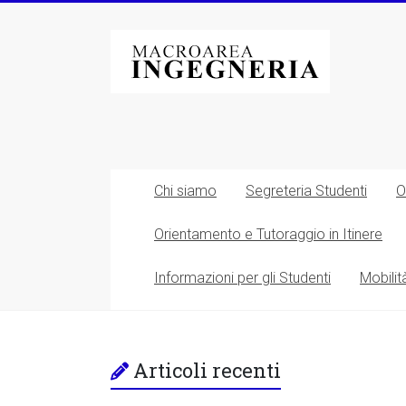
Vai
al
Macroarea
contenuto
di
Ingegneria
–
Università
Chi siamo
Segreteria Studenti
O
degli
Orientamento e Tutoraggio in Itinere
Studi
Informazioni per gli Studenti
Mobilit
di
Roma
Tor
Articoli recenti