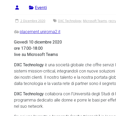
Eventi
2 Dicembre 2020
DXC Technology
,
Microsoft Teams
,
recru
da
placement.uniroma2.it
Giovedì 10 dicembre 2020
ore 17.00-18.00
live su Microsoft Teams
DXC Technology
è una società globale che offre servizi
sistemi mission-critical, integrandoli con nuove soluzioni dig
dei nostri clienti. Il nostro talento e la nostra portata glo
dalla tecnologia e la vasta rete di partner sono il segre
DXC Technology
collabora con l’Università degli Studi d
programma dedicato alle donne e porre le basi per effettu
nel suo network.