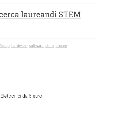
 cerca laureandi STEM
Group
,
hardware
,
software
,
stem
,
tirocini
Elettronici da 6 euro