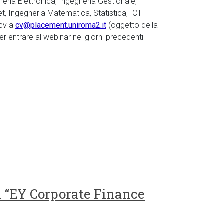
neria Elettronica, Ingegneria Gestionale,
et, Ingegneria Matematica, Statistica, ICT
 cv a
cv@placement.uniroma2.it
(oggetto della
k per entrare al webinar nei giorni precedenti
 a “EY Corporate Finance