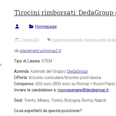
Tirocini rimborsati: DedaGroup
Homepage
7 Aprile 2021
Academy Community
,
Business Units
,
Deda
da
placement.uniroma2.it
Tipo di Laurea
: STEM
.
Azienda
: Aziende del Gruppo
DedaGroup
Offerta
: tirocinio curriculare/tirocinio post-laurea
Compenso
: 600 euro (800 euro su Roma) + Buoni Pasto 
Inviare le candidature a
:
risorseumane@dedagroup.it
Sedi
: Trento, Milano, Torino, Bologna, Roma, Napoli
Cosa aspettarti da questa posizione?