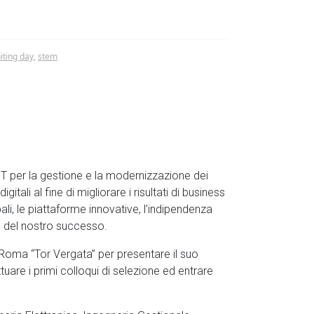
iting day
,
stem
 IT per la gestione e la modernizzazione dei
itali al fine di migliorare i risultati di business
bali, le piattaforme innovative, l’indipendenza
to del nostro successo.
i Roma “Tor Vergata” per presentare il suo
are i primi colloqui di selezione ed entrare