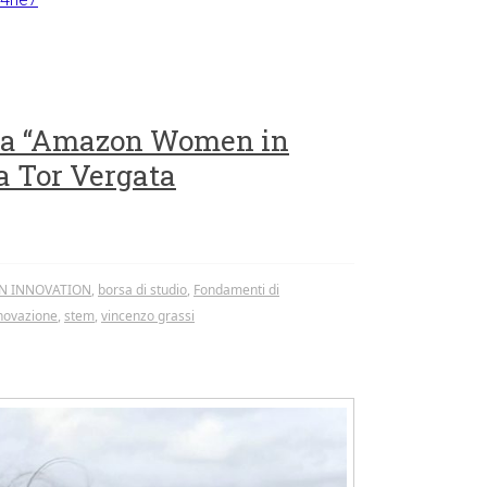
rsa “Amazon Women in
a Tor Vergata
N INNOVATION
,
borsa di studio
,
Fondamenti di
novazione
,
stem
,
vincenzo grassi