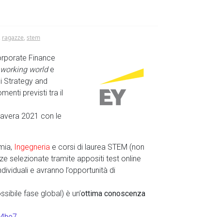
,
ragazze
,
stem
orporate Finance
r working world
e
di Strategy and
enti previsti tra il
imavera 2021 con le
omia,
Ingegneria
e corsi di laurea STEM (non
zze selezionate tramite appositi test online
dividuali e avranno l’opportunità di
sibile fase global) è un’
ottima conoscenza
.4he7