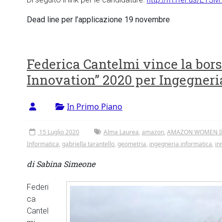
Dead line per l’applicazione 19 novembre
Federica Cantelmi vince la bo
Innovation” 2020 per Ingegneri
In Primo Piano
15 Luglio 2020
Alma Laurea
,
amazon
,
AMAZON WOMEN I
Informatica
,
gabriella tarantello
,
geometria
,
ingegneria informatica
,
in
di Sabina Simeone
Federi
ca
Cantel