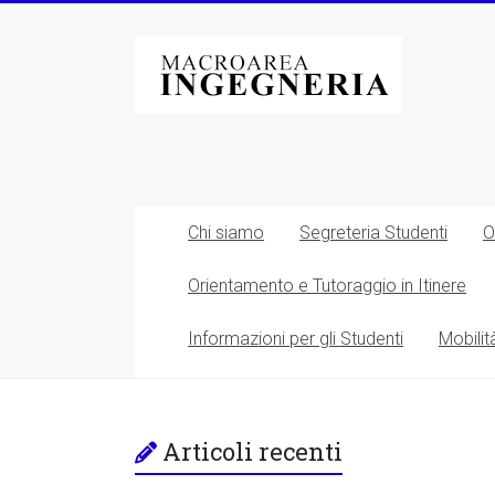
Vai
al
Macroarea
contenuto
di
Ingegneria
–
Università
Chi siamo
Segreteria Studenti
O
degli
Orientamento e Tutoraggio in Itinere
Studi
Informazioni per gli Studenti
Mobilit
di
Roma
Tor
Articoli recenti