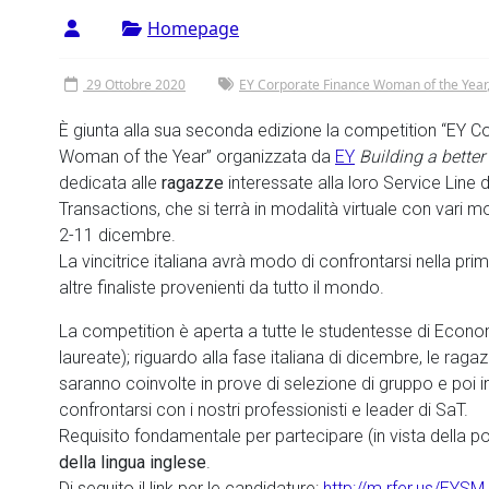
Homepage
29 Ottobre 2020
EY Corporate Finance Woman of the Year
È giunta alla sua seconda edizione la competition “EY C
Woman of the Year” organizzata da
EY
Building a bette
dedicata alle
ragazze
interessate alla loro Service Line 
Transactions, che si terrà in modalità virtuale con vari mom
2-11 dicembre.
La vincitrice italiana avrà modo di confrontarsi nella pr
altre finaliste provenienti da tutto il mondo.
La competition è aperta a tutte le studentesse di Econ
laureate); riguardo alla fase italiana di dicembre, le raga
saranno coinvolte in prove di selezione di gruppo e poi in
confrontarsi con i nostri professionisti e leader di SaT.
Requisito fondamentale per partecipare (in vista della pos
della lingua inglese
.
Di seguito il link per le candidature:
http://m.rfer.us/EYSM