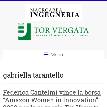
Vai
al
contenuto
Macroarea
di
Ingegneria
–
Menu
Università
degli
gabriella tarantello
Studi
di
Federica Cantelmi vince la borsa
“Amazon Women in Innovation”
Roma