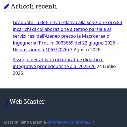
Articoli recenti
Graduatoria definitiva relativa alla selezione di n.83
incarichi di collaborazione a tempo parziale ai
servizi resi dall’Ateneo presso la Macroarea di
Ingegneria (Prot. n. 0033669 del 22 giugno 2026 –
Disposizione n.1063/2026)
3 Agosto 2026
Assegni per attività di tutorato e didattico-
integrative propedeutiche a.a. 2025/26
24 Luglio
2026
Web Master
Massimiliano Caramia
caramia@dii.uniroma2.it