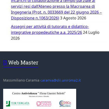
incarichi di collaborazione a tempo parziale ai
servizi resi dall’Ateneo presso la Macroarea di
Ingegneria (Prot. n. 0033669 del 22 giugno 2026 –
Disposizione n.1063/2026)
3 Agosto 2026
Assegni per attività di tutorato e didattico-
integrative propedeutiche a.a. 2025/26
24 Luglio
2026
Web Master
Massimiliano Caramia
caramia@dii.uniroma2.it