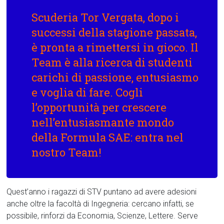
Scuderia Tor Vergata, dopo i
successi della stagione passata,
è pronta a rimettersi in gioco. Il
Team è alla ricerca di studenti
carichi di passione, entusiasmo
e voglia di fare. Cogli
l’opportunità per crescere
nell’entusiasmante mondo
della Formula SAE: entra nel
nostro Team!
Quest’anno i ragazzi di STV puntano ad avere adesioni
anche oltre la facoltà di Ingegneria: cercano infatti, se
possibile, rinforzi da Economia, Scienze, Lettere. Serve