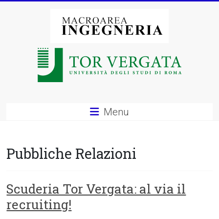
Vai
al
contenuto
Macroarea
di
Ingegneria
–
Menu
Università
degli
Pubbliche Relazioni
Studi
di
Scuderia Tor Vergata: al via il
recruiting!
Roma