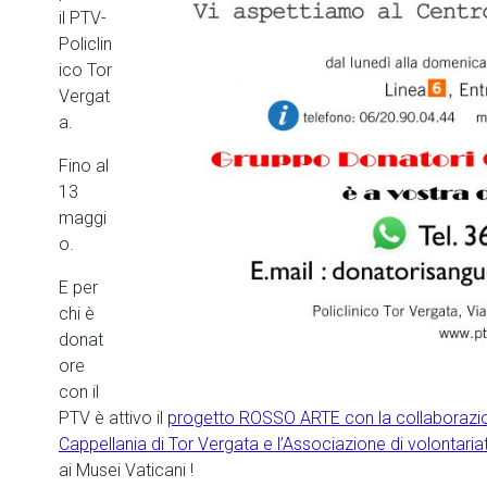
il PTV-
Policlin
ico Tor
Vergat
a.
Fino al
13
maggi
o.
E per
chi è
donat
ore
con il
PTV è attivo il
progetto ROSSO ARTE con la collaborazione
Cappellania di Tor Vergata e l’Associazione di volontaria
ai Musei Vaticani !