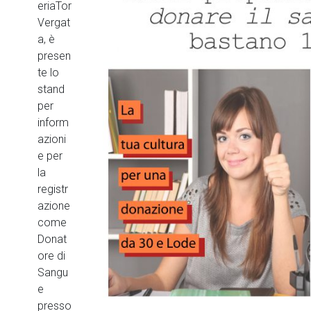
eriaTor
Vergat
a, è
presen
te lo
stand
per
inform
azioni
e per
la
registr
azione
come
Donat
ore di
Sangu
e
presso