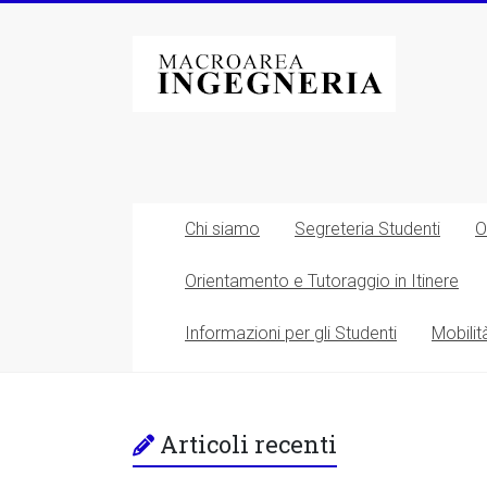
Vai
al
Macroarea
contenuto
di
Ingegneria
–
Università
Chi siamo
Segreteria Studenti
O
degli
Orientamento e Tutoraggio in Itinere
Studi
Informazioni per gli Studenti
Mobilit
di
Roma
Tor
Articoli recenti