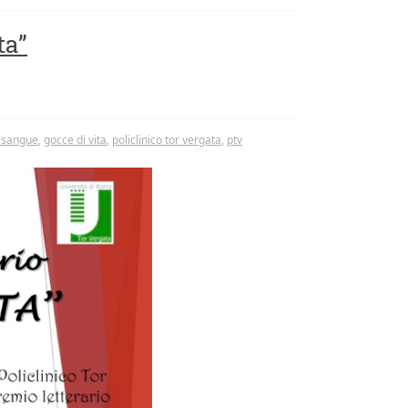
ta”
i sangue
,
gocce di vita
,
policlinico tor vergata
,
ptv