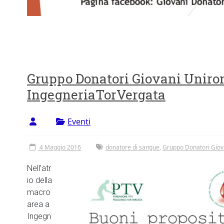
Gruppo Donatori Giovani Uniro
IngegneriaTorVergata
Eventi
4 Maggio 2016
donatore di sangue
,
Gruppo Donatori Gio
Nell’atr
io della
macro
area a
Ingegn