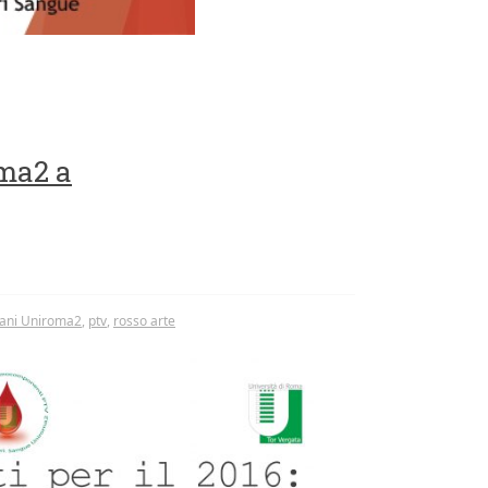
ma2 a
vani Uniroma2
,
ptv
,
rosso arte