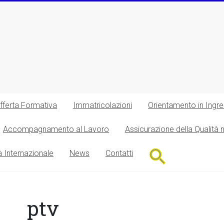
fferta Formativa
Immatricolazioni
Orientamento in Ingr
Accompagnamento al Lavoro
Assicurazione della Qualità 
Search
à Internazionale
News
Contatti
for:
Search Button
ptv