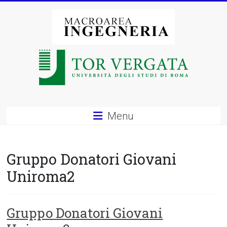
Vai
al
contenuto
Macroarea
di
Ingegneria
–
Menu
Università
degli
Gruppo Donatori Giovani
Studi
Uniroma2
di
Roma
Gruppo Donatori Giovani