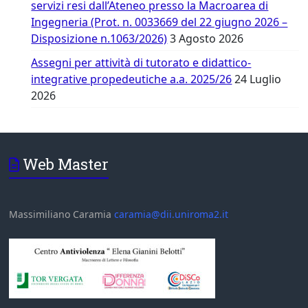
servizi resi dall’Ateneo presso la Macroarea di
Ingegneria (Prot. n. 0033669 del 22 giugno 2026 –
Disposizione n.1063/2026)
3 Agosto 2026
Assegni per attività di tutorato e didattico-
integrative propedeutiche a.a. 2025/26
24 Luglio
2026
Web Master
Massimiliano Caramia
caramia@dii.uniroma2.it