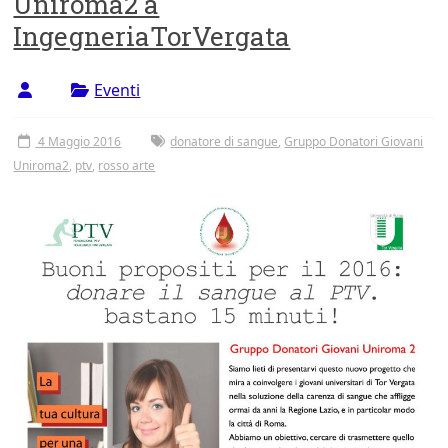
Uniroma2 a
Tor
IngegneriaTorVergata
Vergata
Eventi
4 Maggio 2016
donatore di sangue
,
Gruppo Donatori Giovani
Uniroma2
,
ptv
,
rosso arte