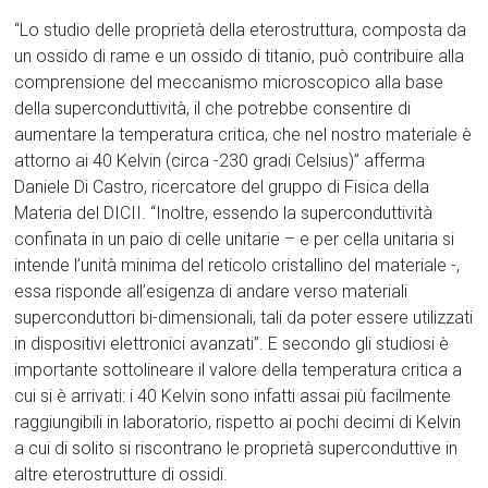
“Lo studio delle proprietà della eterostruttura, composta da
un ossido di rame e un ossido di titanio, può contribuire alla
comprensione del meccanismo microscopico alla base
della superconduttività, il che potrebbe consentire di
aumentare la temperatura critica, che nel nostro materiale è
attorno ai 40 Kelvin (circa -230 gradi Celsius)” afferma
Daniele Di Castro, ricercatore del gruppo di Fisica della
Materia del DICII. “Inoltre, essendo la superconduttività
confinata in un paio di celle unitarie – e per cella unitaria si
intende l’unità minima del reticolo cristallino del materiale -,
essa risponde all’esigenza di andare verso materiali
superconduttori bi-dimensionali, tali da poter essere utilizzati
in dispositivi elettronici avanzati”. E secondo gli studiosi è
importante sottolineare il valore della temperatura critica a
cui si è arrivati: i 40 Kelvin sono infatti assai più facilmente
raggiungibili in laboratorio, rispetto ai pochi decimi di Kelvin
a cui di solito si riscontrano le proprietà superconduttive in
altre eterostrutture di ossidi.