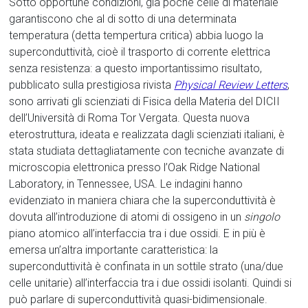
Sotto opportune condizioni, già poche celle di materiale
garantiscono che al di sotto di una determinata
temperatura (detta tempertura critica) abbia luogo la
superconduttività, cioè il trasporto di corrente elettrica
senza resistenza: a questo importantissimo risultato,
pubblicato sulla prestigiosa rivista
Physical Review Letters
,
sono arrivati gli scienziati di Fisica della Materia del DICII
dell’Università di Roma Tor Vergata. Questa nuova
eterostruttura, ideata e realizzata dagli scienziati italiani, è
stata studiata dettagliatamente con tecniche avanzate di
microscopia elettronica presso l’Oak Ridge National
Laboratory, in Tennessee, USA. Le indagini hanno
evidenziato in maniera chiara che la superconduttività è
dovuta all’introduzione di atomi di ossigeno in un
singolo
piano atomico all’interfaccia tra i due ossidi. E in più è
emersa un’altra importante caratteristica: la
superconduttività è confinata in un sottile strato (una/due
celle unitarie) all’interfaccia tra i due ossidi isolanti. Quindi si
può parlare di superconduttività quasi-bidimensionale.