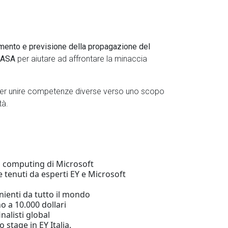
mento e previsione della propagazione del
 NASA
per aiutare ad affrontare la minaccia
er unire competenze diverse verso uno scopo
tà.
d computing di Microsoft
e tenuti da esperti EY e Microsoft
nienti da tutto il mondo
ino a 10.000 dollari
alisti global
no stage in EY Italia.