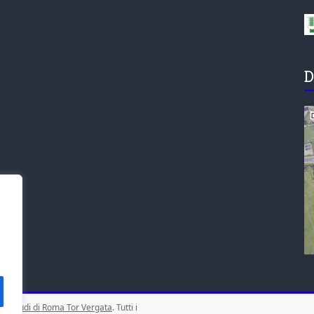
D
gli Studi di Roma Tor Vergata
. Tutti i