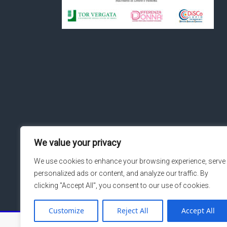
We value your privacy
We use cookies to enhance your browsing experience, serve
personalized ads or content, and analyze our traffic. By
clicking "Accept All", you consent to our use of cookies.
Customize
Reject All
Accept All
Copyright © 2026
Macroarea di Ingegneria – Università de