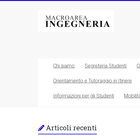
Vai
al
Macroarea
contenuto
di
Ingegneria
–
Università
Chi siamo
Segreteria Studenti
O
degli
Orientamento e Tutoraggio in Itinere
Studi
Informazioni per gli Studenti
Mobilit
di
Roma
Tor
Articoli recenti