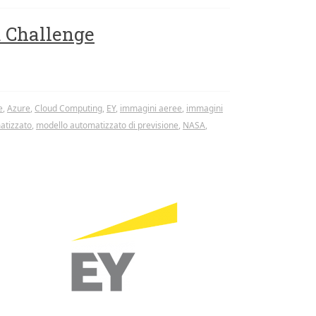
a Challenge
e
,
Azure
,
Cloud Computing
,
EY
,
immagini aeree
,
immagini
atizzato
,
modello automatizzato di previsione
,
NASA
,