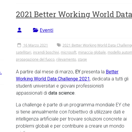
2021 Better Working World Dat
Eventi
16 Marzo 2021
2021 Better Working World Data Challeng
satellitari
,
incendi boschivi
,
microsoft
,
minaccia globale
,
modello autom
propagazione del fuoco
,
rilevamento
,
stage
.
A partire dal mese di marzo,
EY
presenta la
Better
Working World Data Challenge 2021
, dedicata a tutti gli
studenti universitari e giovani professionisti
appassionati di
data science
.
La challenge è parte di un programma mondiale EY che
si tiene annualmente con l’obiettivo di utilizzare dati e
intelligenza artificiale per trovare soluzioni concrete ai
problemi globali e per contribuire a creare un mondo