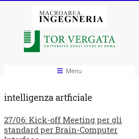
Vai
al
contenuto
Macroarea
di
Ingegneria
–
Menu
Università
degli
intelligenza artficiale
Studi
di
27/06: Kick-off Meeting per gli
standard per Brain-Computer
Roma