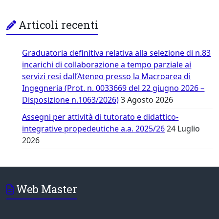
Articoli recenti
Graduatoria definitiva relativa alla selezione di n.83
incarichi di collaborazione a tempo parziale ai
servizi resi dall’Ateneo presso la Macroarea di
Ingegneria (Prot. n. 0033669 del 22 giugno 2026 –
Disposizione n.1063/2026)
3 Agosto 2026
Assegni per attività di tutorato e didattico-
integrative propedeutiche a.a. 2025/26
24 Luglio
2026
Web Master