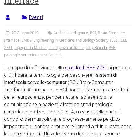
Interface
Tor
Vergata
Eventi
27 Giugno 2019
Artificial intelligence
,
BCI
,
Brain-Computer
Interface
,
EMBS
,
Engineering in Medicine and Biology Society
,
IEEE
,
IEEE
2731
,
Ingegneria Medica
,
intelligenza artficiale
,
Luigi Bianchi
,
PAR
,
patologie neurodegenerative
,
SLA
Il gruppo di definizione dello
standard IEEE 2731
si propone
di unificare la terminologia per descrivere i
sistemi di
interfaccia cervello-computer
(BCI, Brain-Computer
Interface). Attualmente le BCI sono utilizzate in vari settori
delle neuroscienze, per permettere, ad esempio, la
comunicazione a pazienti affetti da gravi patologie
neurodegenerative, come la SLA, a causa della quale il
controllo dei muscoli viene progressivamente perduto,
impedendo di parlare e muovere i propri arti: in questo caso,
le intenzioni degli utilizzatori sono dedotte analizzando