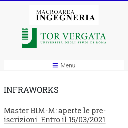
Vai
al
contenuto
Macroarea
di
Ingegneria
–
Menu
Università
degli
INFRAWORKS
Studi
di
Master BIM-M: aperte le pre-
iscrizioni. Entro il 15/03/2021
Roma