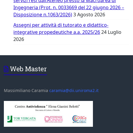
servizi resi dall’Ateneo presso la Macroarea di
Ingegneria (Prot. n. 0033669 del 22 giugno 2026 –
Disposizione n.1063/2026)
3 Agosto 2026
Assegni per attività di tutorato e didattico-
integrative propedeutiche a.a. 2025/26
24 Luglio
2026
Web Master
Massimiliano Caramia
caramia@dii.uniroma2.it