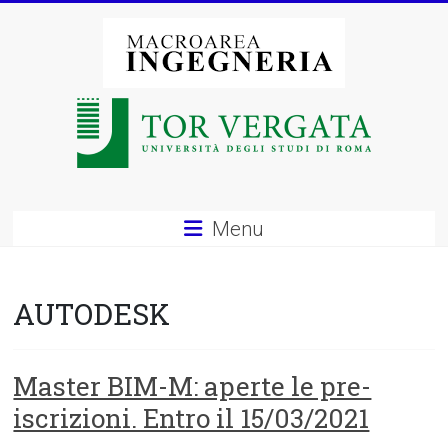
Vai
al
contenuto
Macroarea
di
Ingegneria
–
Menu
Università
degli
AUTODESK
Studi
di
Master BIM-M: aperte le pre-
iscrizioni. Entro il 15/03/2021
Roma