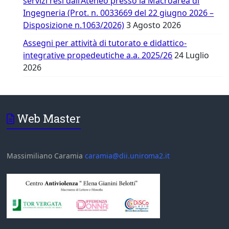
servizi resi dall’Ateneo presso la Macroarea di
Ingegneria (Prot. n. 0033669 del 22 giugno 2026 –
Disposizione n.1063/2026)
3 Agosto 2026
Assegni per attività di tutorato e didattico-
integrative propedeutiche a.a. 2025/26
24 Luglio
2026
Web Master
Massimiliano Caramia
caramia@dii.uniroma2.it