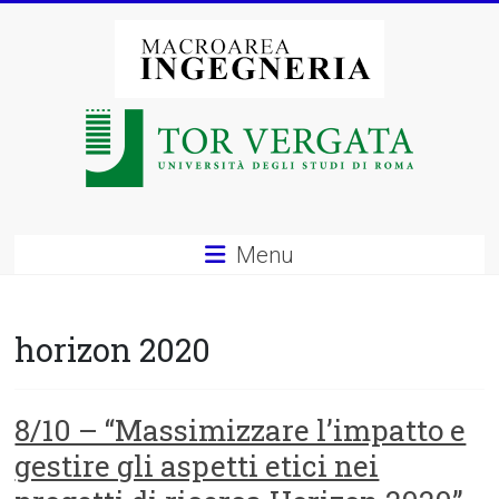
Vai
al
contenuto
Macroarea
di
Ingegneria
–
Menu
Università
degli
horizon 2020
Studi
di
8/10 – “Massimizzare l’impatto e
gestire gli aspetti etici nei
Roma