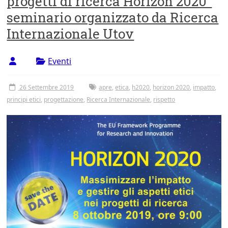
progetti di ricerca Horizon 2020”
Tor
seminario organizzato da Ricerca
Vergata
Internazionale Utov
Eventi
26 Settembre 2019
apre
,
etica
,
h2020
,
horizon 2020
,
impatto
,
principi etici
,
progettazione
,
Ricerca Internazionale
,
rispetto