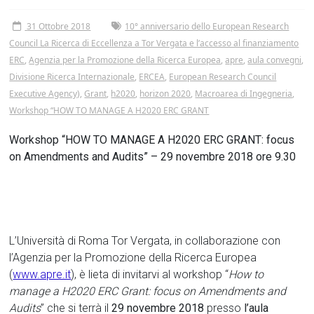
31 Ottobre 2018
10° anniversario dello European Research
Council La Ricerca di Eccellenza a Tor Vergata e l’accesso al finanziamento
ERC
,
Agenzia per la Promozione della Ricerca Europea
,
apre
,
aula convegni
,
Divisione Ricerca Internazionale
,
ERCEA
,
European Research Council
Executive Agency)
,
Grant
,
h2020
,
horizon 2020
,
Macroarea di Ingegneria
,
Workshop “HOW TO MANAGE A H2020 ERC GRANT
Workshop “HOW TO MANAGE A H2020 ERC GRANT: focus
on Amendments and Audits” – 29 novembre 2018 ore 9.30
L’Università di Roma Tor Vergata, in collaborazione con
l’Agenzia per la Promozione della Ricerca Europea
(
www.apre.it
), è lieta di invitarvi al workshop “
How to
manage a H2020 ERC Grant: focus on Amendments and
Audits
” che si terrà il
29 novembre 2018
presso
l’aula