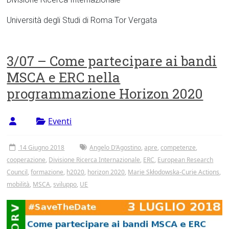
Università degli Studi di Roma Tor Vergata
3/07 – Come partecipare ai bandi
MSCA e ERC nella
programmazione Horizon 2020
Eventi
14 Giugno 2018
Angelo D’Agostino
,
apre
,
competenze
,
cooperazione
,
Divisione Ricerca Internazionale
,
ERC
,
European Research
Council
,
formazione
,
h2020
,
horizon 2020
,
Marie Skłodowska-Curie Actions
,
mobilità
,
MSCA
,
sviluppo
,
UE