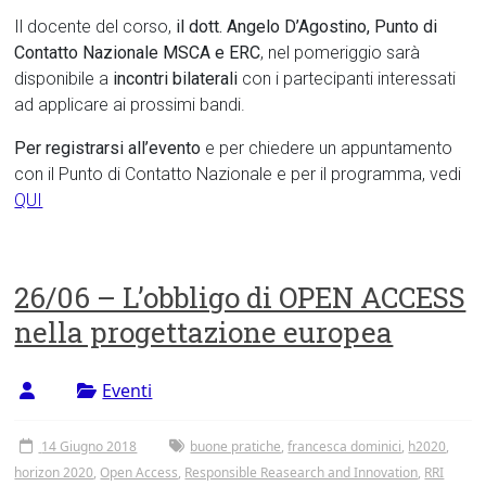
Il docente del corso,
il dott. Angelo D’Agostino, Punto di
Contatto Nazionale MSCA e ERC
, nel pomeriggio sarà
disponibile a
incontri bilaterali
con i partecipanti interessati
ad applicare ai prossimi bandi.
Per registrarsi all’evento
e per chiedere un appuntamento
con il Punto di Contatto Nazionale e per il programma, vedi
QUI
26/06 – L’obbligo di OPEN ACCESS
nella progettazione europea
Eventi
14 Giugno 2018
buone pratiche
,
francesca dominici
,
h2020
,
horizon 2020
,
Open Access
,
Responsible Reasearch and Innovation
,
RRI