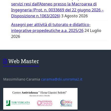
servizi resi dall’Ateneo presso la Macroarea di
Ingegneria (Prot. n. 0033669 del 22 giugno 2026 –
Disposizione n.1063/2026)
3 Agosto 2026
Assegni per attività di tutorato e didattico-
integrative propedeutiche a.a. 2025/26
24 Luglio
2026
Web Master
Massimiliano Caramia
caramia@dii.uniroma2.it