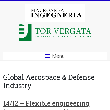
Vai
al
contenuto
Macroarea
di
Ingegneria
–
Menu
Università
degli
Global Aerospace & Defense
Studi
Industry
di
Roma
14/12 – Flexible engineering