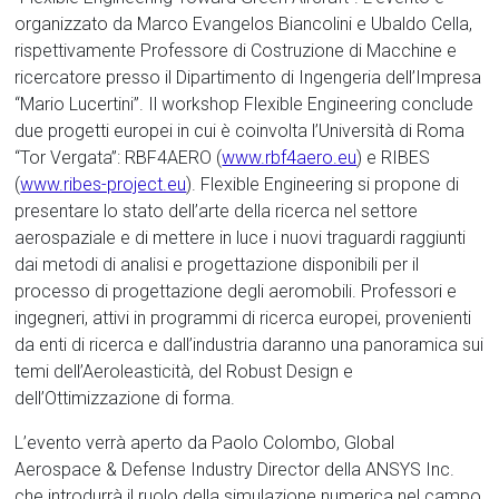
organizzato da Marco Evangelos Biancolini e Ubaldo Cella,
rispettivamente Professore di Costruzione di Macchine e
ricercatore presso il Dipartimento di Ingengeria dell’Impresa
“Mario Lucertini”. Il workshop Flexible Engineering conclude
due progetti europei in cui è coinvolta l’Università di Roma
“Tor Vergata”: RBF4AERO (
www.rbf4aero.eu
) e RIBES
(
www.ribes-project.eu
). Flexible Engineering si propone di
presentare lo stato dell’arte della ricerca nel settore
aerospaziale e di mettere in luce i nuovi traguardi raggiunti
dai metodi di analisi e progettazione disponibili per il
processo di progettazione degli aeromobili. Professori e
ingegneri, attivi in programmi di ricerca europei, provenienti
da enti di ricerca e dall’industria daranno una panoramica sui
temi dell’Aeroleasticità, del Robust Design e
dell’Ottimizzazione di forma.
L’evento verrà aperto da Paolo Colombo, Global
Aerospace & Defense Industry Director della ANSYS Inc.
che introdurrà il ruolo della simulazione numerica nel campo