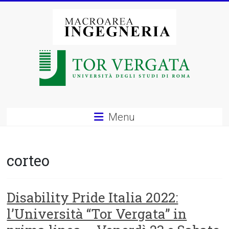
Vai
al
contenuto
Macroarea
di
Ingegneria
–
Menu
Università
degli
corteo
Studi
di
Disability Pride Italia 2022:
l’Università “Tor Vergata” in
Roma