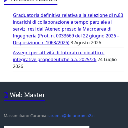
Graduatoria definitiva relativa alla selezione di n.83
incarichi di collaborazione a tempo parziale ai
servizi resi dall’Ateneo presso la Macroarea di
Ingegneria (Prot. n. 0033669 del 22 giugno 2026 –
Disposizione n.1063/2026)
3 Agosto 2026
Assegni per attività di tutorato e didattico-
integrative propedeutiche a.a. 2025/26
24 Luglio
2026
Web Master
Massimiliano Caramia
caramia@dii.uniroma2.it