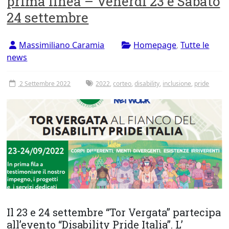
prima linea – Venerdì 23 e Sabato
Tor
24 settembre
Vergata
Massimiliano Caramia
Homepage
,
Tutte le
news
2 Settembre 2022
2022
,
corteo
,
disability
,
inclusione
,
pride
Il 23 e 24 settembre “Tor Vergata” partecipa
all’evento “Disability Pride Italia”. L’