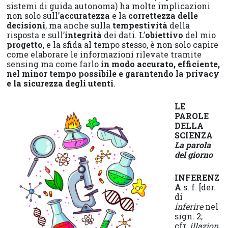
sistemi di guida autonoma) ha molte implicazioni
non solo sull’
accuratezza
e la
correttezza delle
decisioni
, ma anche sulla
tempestività
della
risposta e sull’
integrità
dei dati. L’
obiettivo
del mio
progetto
, e la sfida al tempo stesso, è non solo capire
come elaborare le informazioni rilevate tramite
sensing ma come farlo
in modo accurato, efficiente,
nel minor tempo possibile e garantendo la privacy
e la sicurezza degli utenti
.
LE
PAROLE
DELLA
SCIENZA
La parola
del giorno
INFERENZ
A
s. f. [der.
di
inferire
nel
sign. 2;
cfr.
illazion