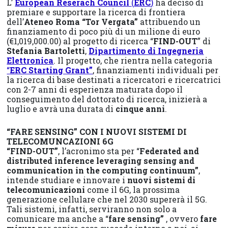
L’
European Reserach Council
(
ERC
)
ha deciso di
premiare e supportare la ricerca di frontiera
dell’
Ateneo Roma “Tor Vergata”
attribuendo un
finanziamento di poco più di un milione di euro
(€1,019,000.00) al progetto di ricerca “
FIND-OUT
” di
Stefania Bartoletti
,
Dipartimento di Ingegneria
Elettronica
. Il progetto, che rientra nella categoria
“
ERC Starting Grant”
, finanziamenti individuali per
la ricerca di base destinati a ricercatori e ricercatrici
con 2-7 anni di esperienza maturata dopo il
conseguimento del dottorato di ricerca, inizierà a
luglio e avrà una durata di
cinque anni
.
“FARE SENSING” CON I NUOVI SISTEMI DI
TELECOMUNCAZIONI 6G
“FIND-OUT”
, l’acronimo sta per “
Federated and
distributed inference leveraging sensing and
communication in the computing continuum”
,
intende studiare e innovare i
nuovi sistemi di
telecomunicazioni
come il 6G, la prossima
generazione cellulare che nel 2030 supererà il 5G.
Tali sistemi, infatti, serviranno non solo a
comunicare ma anche a “
fare sensing”
, ovvero
fare