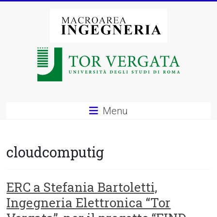
Vai
al
contenuto
Macroarea
di
Ingegneria
–
Menu
Università
degli
cloudcomputig
Studi
di
ERC a Stefania Bartoletti,
Ingegneria Elettronica “Tor
Roma