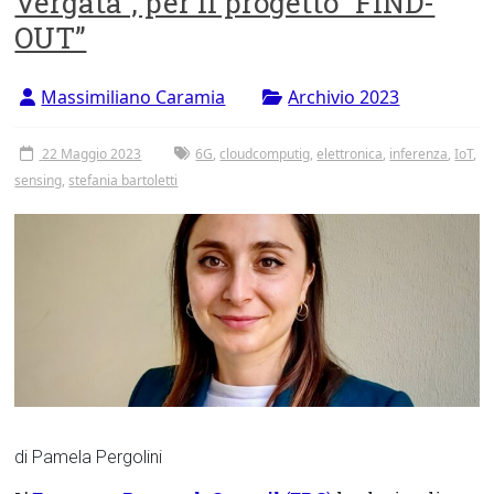
Vergata”, per il progetto “FIND-
Tor
OUT”
Vergata
Massimiliano Caramia
Archivio 2023
22 Maggio 2023
6G
,
cloudcomputig
,
elettronica
,
inferenza
,
IoT
,
sensing
,
stefania bartoletti
di Pamela Pergolini