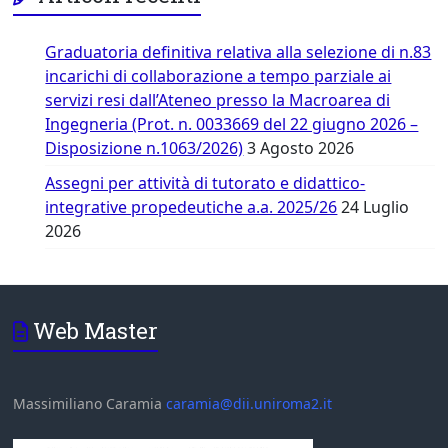
Graduatoria definitiva relativa alla selezione di n.83
incarichi di collaborazione a tempo parziale ai
servizi resi dall’Ateneo presso la Macroarea di
Ingegneria (Prot. n. 0033669 del 22 giugno 2026 –
Disposizione n.1063/2026)
3 Agosto 2026
Assegni per attività di tutorato e didattico-
integrative propedeutiche a.a. 2025/26
24 Luglio
2026
Web Master
Massimiliano Caramia
caramia@dii.uniroma2.it