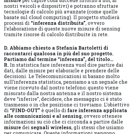
misure
per capire cosa succede intorno a noi, ai
nostri veicoli e dispositivi) e potranno sfruttare
tecnologie di calcolo più avanzate (come quelle
basate sul cloud computing). Il progetto studierà
processi di
“inferenza distribuita”
,
ovvero
l’elaborazione di queste nuove misure di sensing
tramite risorse di calcolo distribuite in rete.
D.
Abbiamo chiesto a Stefania Bartoletti di
raccontarci qualcosa in più del suo progetto.
Partiamo dal termine “inferenza”, del titolo…
R.
In statistica fare inferenza vuol dire partire dai
dati, dalle misure per elaborarle e prendere delle
decisioni. Le Telecomunicazioni si basano molto
sull’inferenza statistica, pensiamo a un segnale che
viene ricevuto dal nostro telefono: questo viene
misurato dalla nostra antenna e il nostro sistema
deve “inferire”, decidere, che messaggio ci è stato
trasmesso o in che posizione ci troviamo. L’obiettivo
di
“FIND-OUT”
è quello di
fare inferenza applicata
alle comunicazioni e al sensing
, ovvero ottenere
informazioni su ciò che ci circonda a partire dalle
misure
dei
segnali wireless
, gli stessi che usiamo
per comunicare. Queste informazioni vengono