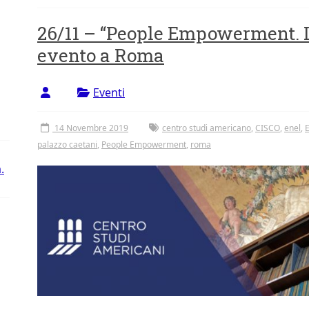
26/11 – “People Empowerment. L
evento a Roma
Eventi
14 Novembre 2019
centro studi americano
,
CISCO
,
enel
,
palazzo caetani
,
People Empowerment
,
roma
.