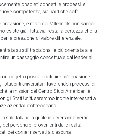
velocemente obsoleti concetti e processi, e
 nuove competenze, sia hard che soft.
 previsione, e molti dei Millennials non sanno
o esiste già. Tuttavia, resta la certezza che la
per la creazione di valore differenziale.
rata su stili tradizionali e più orientata alla
ntire un passaggio concettuale dal leader al
.
tiva in oggetto possa costituire un’occasione
gli studenti universitari, favorendo i processi di
ché la mission del Centro Studi Americani è
on gli Stati Uniti, saremmo inoltre interessati a
nze aziendali d’oltreoceano.
 stile talk nella quale interverranno vertici
ng del personale provenienti dalle realtà
ati dei corner riservati a ciascuna