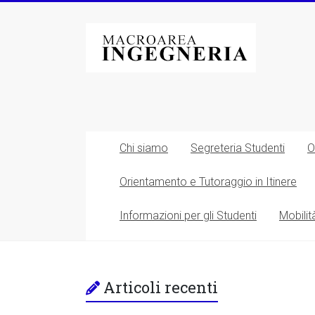
Vai
al
Macroarea
contenuto
di
Ingegneria
–
Università
Chi siamo
Segreteria Studenti
O
degli
Orientamento e Tutoraggio in Itinere
Studi
Informazioni per gli Studenti
Mobilit
di
Roma
Tor
Articoli recenti