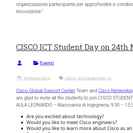
organizzazione partecipante per approfondire e condivider
innovazione.”
CISCO ICT Student Day on 24th
Eventi
19 Maggio 2016
CISCO
,
cisco student day
,
ict
Cisco Global Support Center
Team and
Cisco Networki
are glad to invite all the students to join CISCO STUDEN
AULA LEONARDO – Macroarea di Ingegneria, 9:30 – 13:
Are you excited about technology?
Would you like to meet Cisco engineers?
Would you like to learn more about Cisco as an