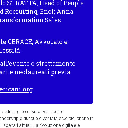
ido
STRATTA
, Head of People
 Recruiting,
Enel
; Anna
Transformation Sales
ele
GERACE
, Avvocato e
lessità.
 all’evento è
strettamente
ari e neolaureati
previa
ricani.org
ore strategico di successo per le
leadership è dunque diventata cruciale, anche in
scenari attuali. La rivoluzione digitale e