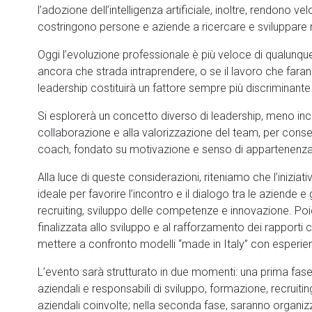
l’adozione dell’intelligenza artificiale, inoltre, rendono 
costringono persone e aziende a ricercare e sviluppare
Oggi l’evoluzione professionale è più veloce di qualunque
ancora che strada intraprendere, o se il lavoro che farann
leadership costituirà un fattore sempre più discriminante 
Si esplorerà un concetto diverso di leadership, meno incent
collaborazione e alla valorizzazione del team, per conse
coach, fondato su motivazione e senso di appartenenza
Alla luce di queste considerazioni, riteniamo che l’inizia
ideale per favorire l’incontro e il dialogo tra le aziende e 
recruiting, sviluppo delle competenze e innovazione. Poi
finalizzata allo sviluppo e al rafforzamento dei rapporti c
mettere a confronto modelli “made in Italy” con esperie
L’evento sarà strutturato in due momenti: una prima fase in
aziendali e responsabili di sviluppo, formazione, recruiti
aziendali coinvolte; nella seconda fase, saranno organizz