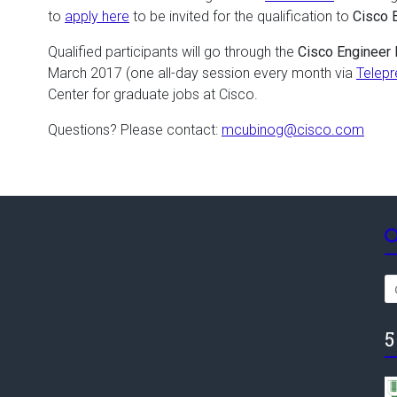
to
apply here
to be invited for the qualification to
Cisco 
Qualified participants will go through the
Cisco Engineer 
March 2017 (one all-day session every month via
Telep
Center for graduate jobs at Cisco.
Questions? Please contact:
mcubinog@cisco.com
5