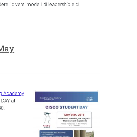
e i diversi modelli di leadership e di
 May
ng Academy
T DAY at
30.