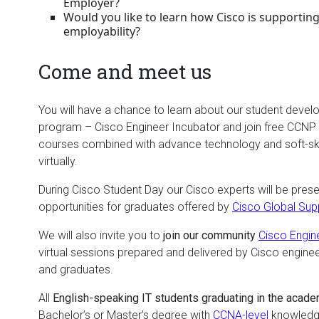
Employer?
Would you like to learn how Cisco is supporting
employability?
Come and meet us
You will have a chance to learn about our student deve
program – Cisco Engineer Incubator and join free CCNP 
courses combined with advance technology and soft-skil
virtually.
During Cisco Student Day our Cisco experts will be pre
opportunities for graduates offered by
Cisco Global Sup
We will also invite you to
join our community
Cisco Engin
virtual sessions prepared and delivered by Cisco enginee
and graduates.
All
English-speaking IT students graduating in the acad
Bachelor’s or Master’s degree with
CCNA-level
knowledge