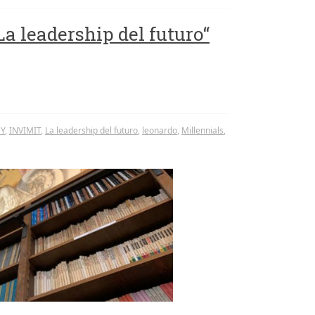
a leadership del futuro“
EY
,
INVIMIT
,
La leadership del futuro
,
leonardo
,
Millennials
,