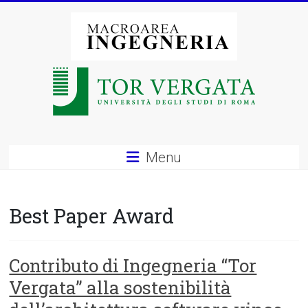
Vai
al
contenuto
Macroarea
di
Ingegneria
–
Menu
Università
degli
Best Paper Award
Studi
di
Contributo di Ingegneria “Tor
Vergata” alla sostenibilità
Roma