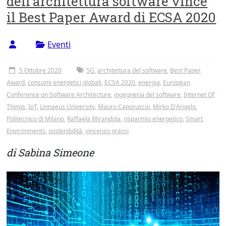
dell’architettura software vince
Tor
il Best Paper Award di ECSA 2020
Vergata
Eventi
5 Ottobre 2020
5G
,
architettura del software
,
Best Paper
Award
,
consumi energetici globali
,
ECSA 2020
,
energia
,
European
Conference on Software Architecture
,
ingegneria del software
,
Internet Of
Things
,
IoT
,
Linnaeus University
,
Mauro Caporuscio
,
Mirko D'Angelo
,
Politecnico di Milano
,
Raffaela Mirandola
,
risparmio energetico
,
Smart
Environments
,
sostenibilità
,
vincenzo grassi
di Sabina Simeone