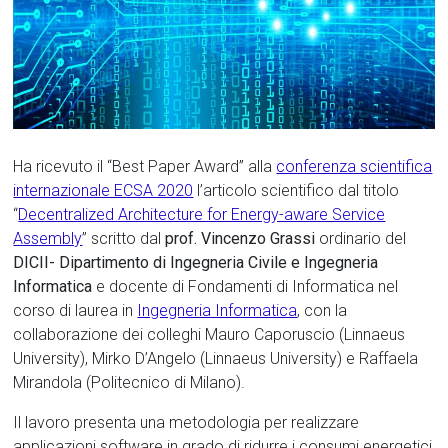
Ha ricevuto il “Best Paper Award” alla
conferenza scientifica
internazionale ECSA 2020
l’articolo scientifico dal titolo
“
Decentralized Architecture for Energy-aware Service
Assembly
” scritto dal
prof. Vincenzo Grassi
ordinario del
DICII- Dipartimento di Ingegneria Civile e Ingegneria
Informatica
e docente di Fondamenti di Informatica nel
corso di laurea in
Ingegneria Informatica
, con la
collaborazione dei colleghi Mauro Caporuscio (Linnaeus
University), Mirko D’Angelo (Linnaeus University) e Raffaela
Mirandola (Politecnico di Milano).
Il lavoro presenta una metodologia per realizzare
applicazioni software in grado di ridurre i consumi energetici