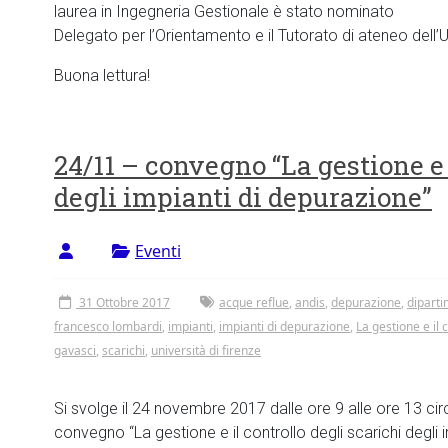
laurea in Ingegneria Gestionale è stato nominato
Delegato per l’Orientamento e il Tutorato di ateneo dell’U
Buona lettura!
24/11 – convegno “La gestione e 
degli impianti di depurazione”
Eventi
31 Ottobre 2017
acque reflue
,
andis
,
depurazione
,
diparti
francesco lombardi
,
impianti
,
impianti di depurazione
,
La gestione e il 
gavasci
,
scarichi
,
università di firenze
Si svolge il 24 novembre 2017 dalle ore 9 alle ore 13 circ
convegno “La gestione e il controllo degli scarichi degli i