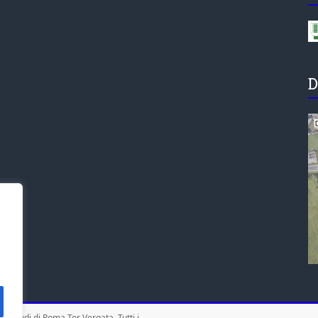
D
gli Studi di Roma Tor Vergata
. Tutti i