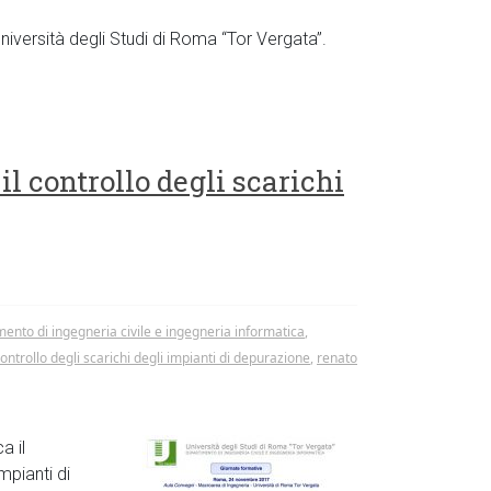
niversità degli Studi di Roma “Tor Vergata”.
il controllo degli scarichi
mento di ingegneria civile e ingegneria informatica
,
controllo degli scarichi degli impianti di depurazione
,
renato
a il
mpianti di