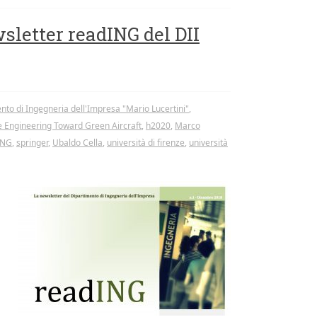
sletter readING del DII
nto di Ingegneria dell'Impresa "Mario Lucertini"
,
le Engineering Toward Green Aircraft
,
h2020
,
Marco
ING
,
springer
,
Ubaldo Cella
,
università di firenze
,
università