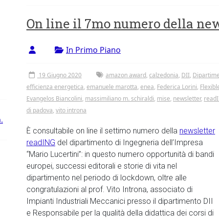
On line il 7mo numero della new
In Primo Piano
19 Giugno 2020
amazon award
,
calzedonia
,
DII
,
Dipartime
efficienza energetica
,
emanuele marotta
,
enea
,
Federica Lorini
,
Flexib
Evangelos Biancolini
,
massimiliano m. schiraldi
,
mise
,
newsletter
,
read
di padova
,
vito introna
.
È consultabile on line il settimo numero della
newsletter
readING
del dipartimento di Ingegneria dell’Impresa
“Mario Lucertini”: in questo numero opportunità di bandi
europei, successi editorali e storie di vita nel
dipartimento nel periodo di lockdown, oltre alle
congratulazioni al prof. Vito Introna, associato di
Impianti Industriali Meccanici presso il dipartimento DII
e Responsabile per la qualità della didattica dei corsi di