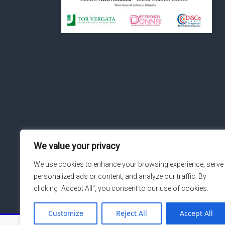
We value your privacy
We use cookies to enhance your browsing experience, serve
personalized ads or content, and analyze our traffic. By
clicking "Accept All", you consent to our use of cookies.
Customize
Reject All
Accept All
Copyright © 2026
Macroarea di Ingegneria – Università de