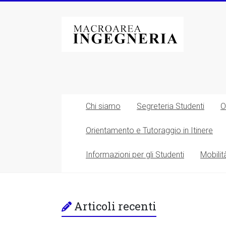
Vai
al
Macroarea
contenuto
di
Ingegneria
–
Università
Chi siamo
Segreteria Studenti
O
degli
Orientamento e Tutoraggio in Itinere
Studi
Informazioni per gli Studenti
Mobilit
di
Roma
Tor
Articoli recenti