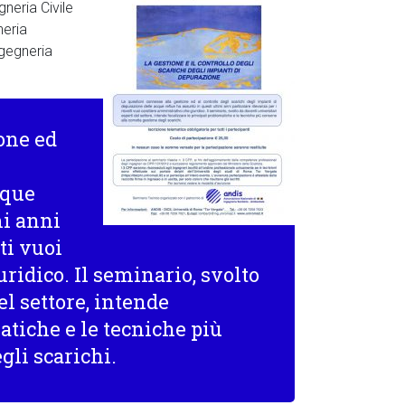
neria Civile
neria
gegneria
one ed
cque
mi anni
ti vuoi
ridico. Il seminario, svolto
el settore, intende
atiche e le tecniche più
gli scarichi.