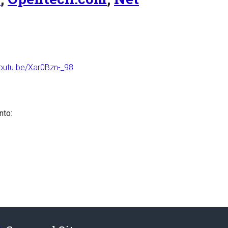
youtu.be/Xar0Bzn-_98
nto: