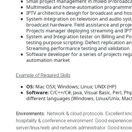
Small project management in mixed IP/broadc
Multimedia and home-automation programmi
IPTV architecture design for broadcast and hos
System integration on television and audio sy
broadcast hardware. Field assistance and proj
Projects manager deploying streaming and IPT
System and Integration tester on Billing and Pos
testing purpose scripting. Defect replication an
Streaming performance testing and validation
Software developer for a series of projects reg
automation market
Example of Required Skills
OS:
Mac OSX; Windows; Linux; UNIX (HP)
Software:
C/C++/C#, Java, Visual Basic, Perl, Ph
different languages (Windows, Linux/Unix, Ma
Environments:
Network & cloud protocols. Excellent kn
hospitality & conference environment. Good experience
server/linux/web and network administrator. Good kno