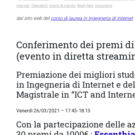
internet
,
Opentech
,
premi di merito
,
Reply.Net
,
streaming
dal sito web del
corso di laurea in Ingegneria di Internet
Conferimento dei premi di
(evento in diretta streami
Premiazione dei migliori stud
in Ingegneria di Internet e de
Magistrale in “ICT and Intern
Venerdì 26/03/2021 – 17.45-18.15
Con la partecipazione delle a
30 premi da 1000€ :
Essenthi