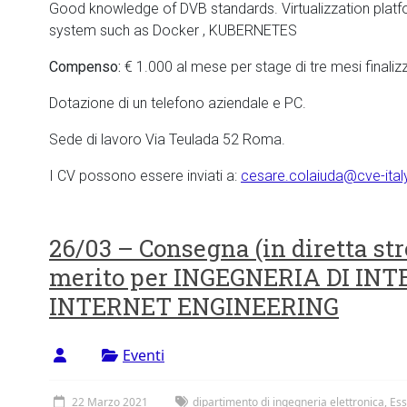
Good knowledge of DVB standards. Virtualizzation plat
system such as Docker , KUBERNETES
Compenso:
€ 1.000 al mese per stage di tre mesi finaliz
Dotazione di un telefono aziendale e PC.
Sede di lavoro Via Teulada 52 Roma.
I CV possono essere inviati a:
cesare.colaiuda@cve-ita
26/03 – Consegna (in diretta st
merito per INGEGNERIA DI INT
INTERNET ENGINEERING
Eventi
22 Marzo 2021
dipartimento di ingegneria elettronica
,
Ess