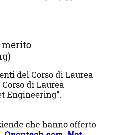
 merito
ng)
enti del Corso di Laurea
l Corso di Laurea
et Engineering”.
ziende che hanno offerto
a
,
Opentech.com
,
Net