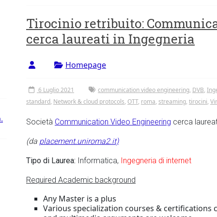
Tirocinio retribuito: Communic
cerca laureati in Ingegneria
Homepage
6 Luglio 2021
communication video engineering
,
DVB
,
Ing
standard
,
Network & cloud protocols
,
OTT
,
roma
,
streaming
,
tirocini
,
Vi
.
Società
Communication Video Engineering
cerca laureat
(da
placement.uniroma2.it)
Tipo di Laurea:
Informatica,
Ingegneria di internet
Required Academic background
Any Master is a plus
Various specialization courses & certifications