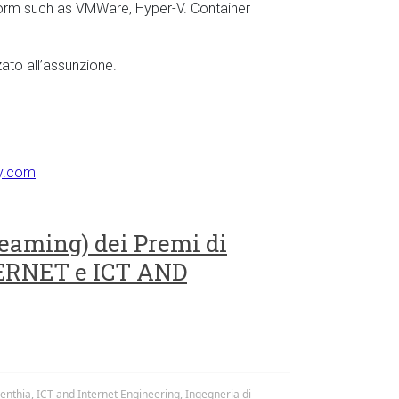
form such as VMWare, Hyper-V. Container
zato all’assunzione.
ly.com
reaming) dei Premi di
ERNET e ICT AND
enthia
,
ICT and Internet Engineering
,
Ingegneria di