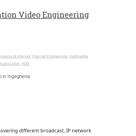
ation Video Engineering
egneria di internet
,
Internet Engineering
,
multimedia
rtualizzation
,
VOD
i in Ingegneria
 covering different broadcast, IP network