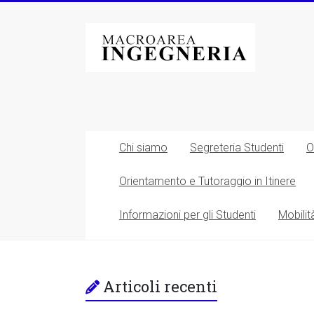
Vai
al
Macroarea
contenuto
di
Ingegneria
–
Università
Chi siamo
Segreteria Studenti
O
degli
Orientamento e Tutoraggio in Itinere
Studi
Informazioni per gli Studenti
Mobilit
di
Roma
Tor
Articoli recenti