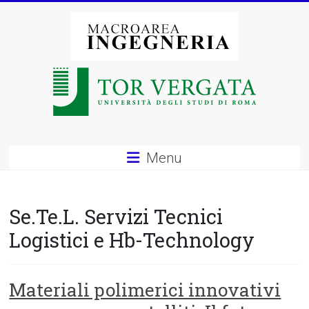
Vai
al
contenuto
Macroarea
di
Ingegneria
–
Menu
Università
degli
Se.Te.L. Servizi Tecnici
Studi
Logistici e Hb-Technology
di
Roma
Materiali polimerici innovativi