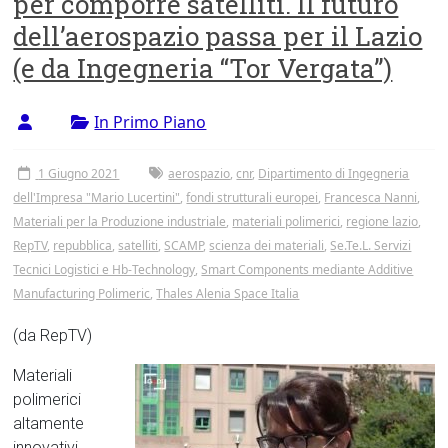
per comporre satelliti. Il futuro
Tor
dell’aerospazio passa per il Lazio
Vergata
(e da Ingegneria “Tor Vergata”)
In Primo Piano
1 Giugno 2021
aerospazio
,
cnr
,
Dipartimento di Ingegneria
dell'Impresa "Mario Lucertini"
,
fondi strutturali europei
,
Francesca Nanni
,
Materiali per la Produzione industriale
,
materiali polimerici
,
regione lazio
,
RepTV
,
repubblica
,
satelliti
,
SCAMP
,
scienza dei materiali
,
Se.Te.L. Servizi
Tecnici Logistici e Hb-Technology
,
Smart Components mediante Additive
Manufacturing Polimeric
,
Thales Alenia Space Italia
(da RepTV)
Materiali
polimerici
altamente
innovativi