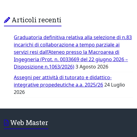
Articoli recenti
Graduatoria definitiva relativa alla selezione di n.83
incarichi di collaborazione a tempo parziale ai
servizi resi dall’Ateneo presso la Macroarea di
Ingegneria (Prot. n. 0033669 del 22 giugno 2026 –
Disposizione n.1063/2026)
3 Agosto 2026
Assegni per attività di tutorato e didattico-
integrative propedeutiche a.a. 2025/26
24 Luglio
2026
Web Master