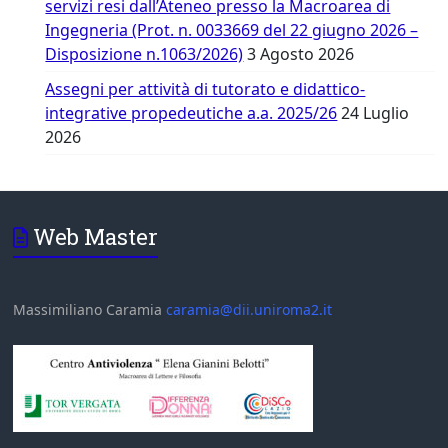
servizi resi dall’Ateneo presso la Macroarea di
Ingegneria (Prot. n. 0033669 del 22 giugno 2026 –
Disposizione n.1063/2026)
3 Agosto 2026
Assegni per attività di tutorato e didattico-
integrative propedeutiche a.a. 2025/26
24 Luglio
2026
Web Master
Massimiliano Caramia
caramia@dii.uniroma2.it