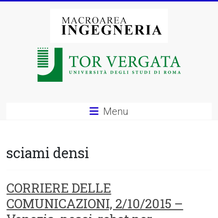
Vai
al
contenuto
Macroarea
di
Ingegneria
–
Menu
Università
degli
sciami densi
Studi
di
CORRIERE DELLE
COMUNICAZIONI, 2/10/2015 –
Roma