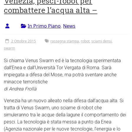
Venezia, pesci-robot per
Tor
combattere l’acqua alta –
Vergata
In Primo Piano
,
News
2 Ottobre 2015
rassegna stampa
,
robot
,
sciami densi
,
swarm
Si chiama Venus Swarm ed è la tecnologia sperimentata
dall’Enea e dall’Università Tor Vergata di Roma. Sarà
impiegata a difesa del Mose, ma potrà sventare anche
minacce terroristiche
di Andrea Frollà
Venezia ha un nuovo alleato nella difesa dall’acqua alta. Si
tratta di Venus Swarm, uno sciame di robot che
simuleranno tra le acque della lagune il comportamento dei
pesci. La tecnologia è stata messa a punto da Enea
(Agenzia nazionale per le nuove tecnologie, l’energia e lo