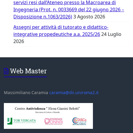
servizi resi dall’Ateneo presso la Macroarea di
Ingegneria (Prot. n. 0033669 del 22 giugno 2026 –
Disposizione n.1063/2026)
3 Agosto 2026
Assegni per attività di tutorato e didattico-
integrative propedeutiche a.a. 2025/26
24 Luglio
2026
Web Master
Massimiliano Caramia
caramia@dii.uniroma2.it