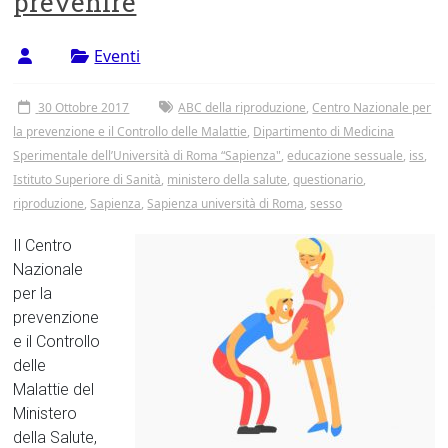
prevenire
Tor
Vergata
Eventi
30 Ottobre 2017
ABC della riproduzione
,
Centro Nazionale per
la prevenzione e il Controllo delle Malattie
,
Dipartimento di Medicina
Sperimentale dell’Università di Roma “Sapienza"
,
educazione sessuale
,
iss
,
Istituto Superiore di Sanità
,
ministero della salute
,
questionario
,
riproduzione
,
Sapienza
,
Sapienza università di Roma
,
sesso
Il Centro
Nazionale
per la
prevenzione
e il Controllo
delle
Malattie del
Ministero
della Salute,