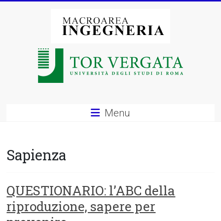
Vai
al
contenuto
Macroarea
di
Ingegneria
–
Menu
Università
degli
Sapienza
Studi
di
QUESTIONARIO: l’ABC della
riproduzione, sapere per
Roma