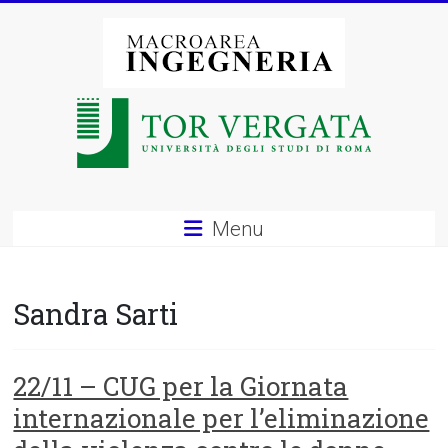
Vai
al
contenuto
Macroarea
di
Ingegneria
–
Menu
Università
degli
Sandra Sarti
Studi
di
22/11 – CUG per la Giornata
internazionale per l’eliminazione
Roma