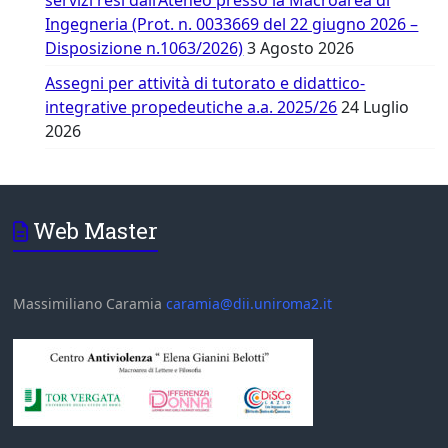
servizi resi dall’Ateneo presso la Macroarea di
Ingegneria (Prot. n. 0033669 del 22 giugno 2026 –
Disposizione n.1063/2026)
3 Agosto 2026
Assegni per attività di tutorato e didattico-
integrative propedeutiche a.a. 2025/26
24 Luglio
2026
Web Master
Massimiliano Caramia
caramia@dii.uniroma2.it