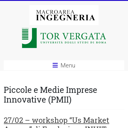
Vai
al
contenuto
Macroarea
di
Ingegneria
–
Menu
Università
degli
Piccole e Medie Imprese
Studi
Innovative (PMII)
di
Roma
27/02 – workshop “Us Market