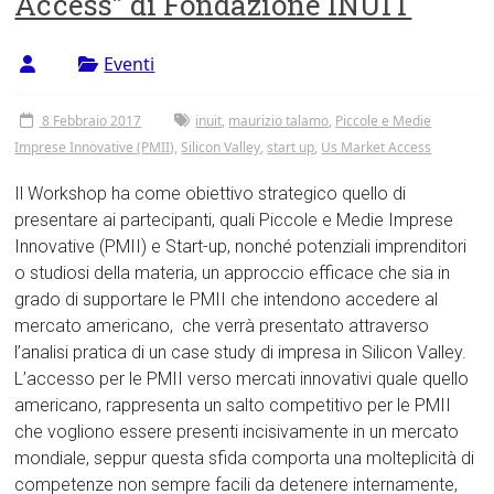
Access” di Fondazione INUIT
Tor
Vergata
Eventi
8 Febbraio 2017
inuit
,
maurizio talamo
,
Piccole e Medie
Imprese Innovative (PMII)
,
Silicon Valley
,
start up
,
Us Market Access
Il Workshop ha come obiettivo strategico quello di
presentare ai partecipanti, quali Piccole e Medie Imprese
Innovative (PMII) e Start-up, nonché potenziali imprenditori
o studiosi della materia, un approccio efficace che sia in
grado di supportare le PMII che intendono accedere al
mercato americano, che verrà presentato attraverso
l’analisi pratica di un case study di impresa in Silicon Valley.
L’accesso per le PMII verso mercati innovativi quale quello
americano, rappresenta un salto competitivo per le PMII
che vogliono essere presenti incisivamente in un mercato
mondiale, seppur questa sfida comporta una molteplicità di
competenze non sempre facili da detenere internamente,