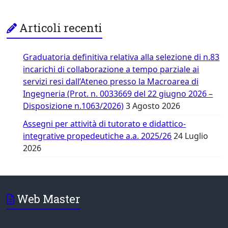
Articoli recenti
Graduatoria definitiva relativa alla selezione di n.83
incarichi di collaborazione a tempo parziale ai
servizi resi dall’Ateneo presso la Macroarea di
Ingegneria (Prot. n. 0033669 del 22 giugno 2026 –
Disposizione n.1063/2026)
3 Agosto 2026
Assegni per attività di tutorato e didattico-
integrative propedeutiche a.a. 2025/26
24 Luglio
2026
Web Master