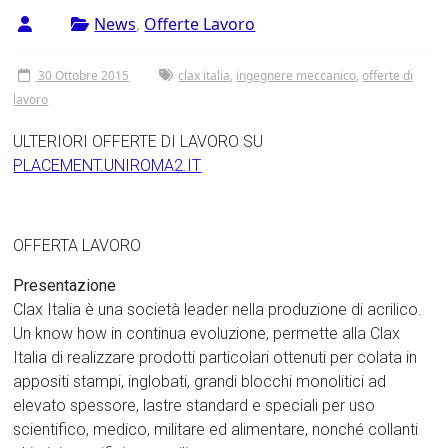
Tor
News
,
Offerte Lavoro
Vergata
30 Ottobre 2015
clax italia
,
ingegnere meccanico
,
offerte di
lavoro
ULTERIORI OFFERTE DI LAVORO SU
PLACEMENT.UNIROMA2.IT
OFFERTA LAVORO
Presentazione
Clax Italia è una società leader nella produzione di acrilico.
Un know how in continua evoluzione, permette alla Clax
Italia di realizzare prodotti particolari ottenuti per colata in
appositi stampi, inglobati, grandi blocchi monolitici ad
elevato spessore, lastre standard e speciali per uso
scientifico, medico, militare ed alimentare, nonché collanti