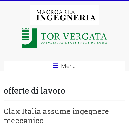
Vai
al
contenuto
Macroarea
di
Ingegneria
–
Menu
Università
degli
offerte di lavoro
Studi
di
Clax Italia assume ingegnere
meccanico
Roma