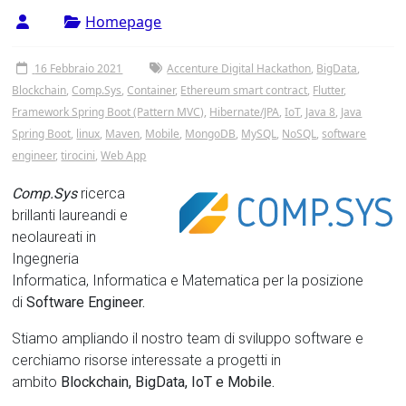
Tor
Homepage
Vergata
16 Febbraio 2021
Accenture Digital Hackathon
,
BigData
,
Blockchain
,
Comp.Sys
,
Container
,
Ethereum smart contract
,
Flutter
,
Framework Spring Boot (Pattern MVC)
,
Hibernate/JPA
,
IoT
,
Java 8
,
Java
Spring Boot
,
linux
,
Maven
,
Mobile
,
MongoDB
,
MySQL
,
NoSQL
,
software
engineer
,
tirocini
,
Web App
Comp.Sys
ricerca
brillanti laureandi e
neolaureati in
Ingegneria
Informatica, Informatica e Matematica per la posizione
di
Software Engineer.
Stiamo ampliando il nostro team di sviluppo software e
cerchiamo risorse interessate a progetti in
ambito
Blockchain, BigData, IoT e Mobile.