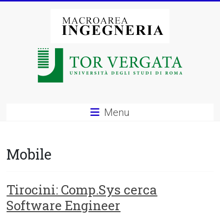
Vai
al
contenuto
Macroarea
di
Ingegneria
–
Menu
Università
degli
Mobile
Studi
di
Tirocini: Comp.Sys cerca
Software Engineer
Roma