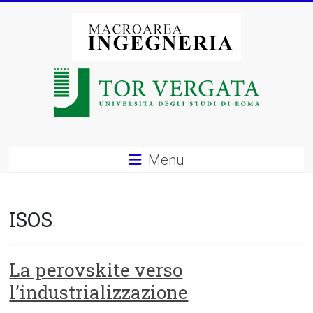
Vai
al
contenuto
Macroarea
di
Ingegneria
–
Menu
Università
degli
ISOS
Studi
di
La perovskite verso
l’industrializzazione
Roma