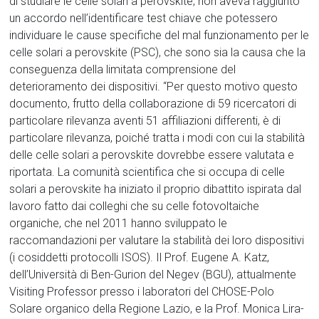
di studiare le celle solari a perovskite, non aveva raggiunto
un accordo nell’identificare test chiave che potessero
individuare le cause specifiche del mal funzionamento per le
celle solari a perovskite (PSC), che sono sia la causa che la
conseguenza della limitata comprensione del
deterioramento dei dispositivi. “Per questo motivo questo
documento, frutto della collaborazione di 59 ricercatori di
particolare rilevanza aventi 51 affiliazioni differenti, è di
particolare rilevanza, poiché tratta i modi con cui la stabilità
delle celle solari a perovskite dovrebbe essere valutata e
riportata. La comunità scientifica che si occupa di celle
solari a perovskite ha iniziato il proprio dibattito ispirata dal
lavoro fatto dai colleghi che su celle fotovoltaiche
organiche, che nel 2011 hanno sviluppato le
raccomandazioni per valutare la stabilità dei loro dispositivi
(i cosiddetti protocolli ISOS). Il Prof. Eugene A. Katz,
dell’Università di Ben-Gurion del Negev (BGU), attualmente
Visiting Professor presso i laboratori del CHOSE-Polo
Solare organico della Regione Lazio, e la Prof. Monica Lira-