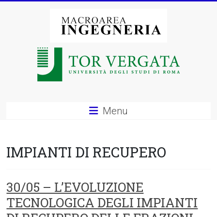
Vai
al
contenuto
Macroarea
di
Ingegneria
–
Menu
Università
degli
IMPIANTI DI RECUPERO
Studi
di
30/05 – L’EVOLUZIONE
TECNOLOGICA DEGLI IMPIANTI
Roma