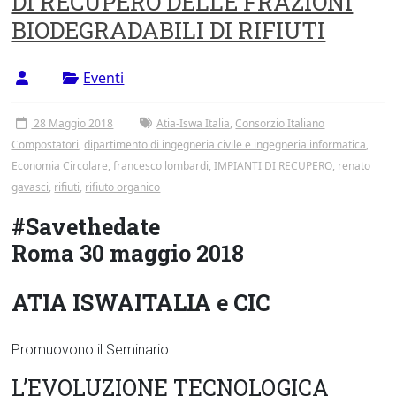
DI RECUPERO DELLE FRAZIONI
Tor
BIODEGRADABILI DI RIFIUTI
Vergata
Eventi
28 Maggio 2018
Atia-Iswa Italia
,
Consorzio Italiano
Compostatori
,
dipartimento di ingegneria civile e ingegneria informatica
,
Economia Circolare
,
francesco lombardi
,
IMPIANTI DI RECUPERO
,
renato
gavasci
,
rifiuti
,
rifiuto organico
#Savethedate
Roma 30 maggio 2018
ATIA ISWAITALIA e CIC
Promuovono il Seminario
L’EVOLUZIONE TECNOLOGICA