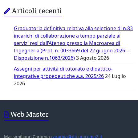
Articoli recenti
Graduatoria definitiva relativa alla selezione di n.83
incarichi di collaborazione a tempo parziale ai
servizi resi dall’Ateneo presso la Macroarea di
Ingegneria (Prot. n. 0033669 del 22 giugno 2026 –
Disposizione n.1063/2026)
3 Agosto 2026
Assegni per attività di tutorato e didattico-
integrative propedeutiche a.a. 2025/26
24 Luglio
2026
Web Master
Massimiliano Caramia
caramia@dii.uniroma2.it