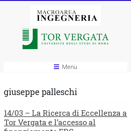
Vai
al
contenuto
Macroarea
di
Ingegneria
–
Menu
Università
degli
giuseppe palleschi
Studi
di
14/03 – La Ricerca di Eccellenza a
Tor Vergata e l’accesso al
Roma