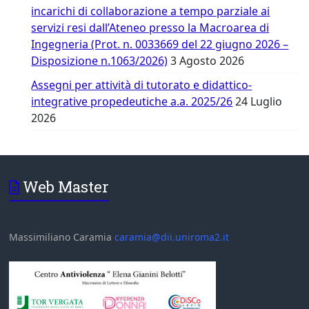
incarichi di collaborazione a tempo parziale ai
servizi resi dall’Ateneo presso la Macroarea di
Ingegneria (Prot. n. 0033669 del 22 giugno 2026 –
Disposizione n.1063/2026)
3 Agosto 2026
Assegni per attività di tutorato e didattico-
integrative propedeutiche a.a. 2025/26
24 Luglio
2026
Web Master
Massimiliano Caramia
caramia@dii.uniroma2.it